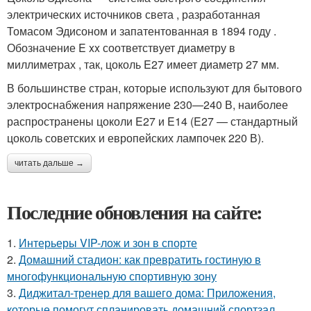
электрических источников света , разработанная
Томасом Эдисоном и запатентованная в 1894 году .
Обозначение E xx соответствует диаметру в
миллиметрах , так, цоколь E27 имеет диаметр 27 мм.
В большинстве стран, которые используют для бытового
электроснабжения напряжение 230—240 В, наиболее
распространены цоколи E27 и E14 (E27 — стандартный
цоколь советских и европейских лампочек 220 В).
читать дальше →
Последние обновления на сайте:
1.
Интерьеры VIP-лож и зон в спорте
2.
Домашний стадион: как превратить гостиную в
многофункциональную спортивную зону
3.
Диджитал-тренер для вашего дома: Приложения,
которые помогут спланировать домашний спортзал