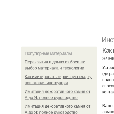
Инс
Как
Популярные материалы
элек
Перекрытия в домах из бревна:
Устро
выбор материала и технологии
где р
Как имитировать кирпичную кладку:
подво
пошаговая инструкция
спосо
конта
Имитация декоративного камня от
А до Я: полное руководство
Важно
Имитация декоративного камня от
лампо
А до Я: полное руководство