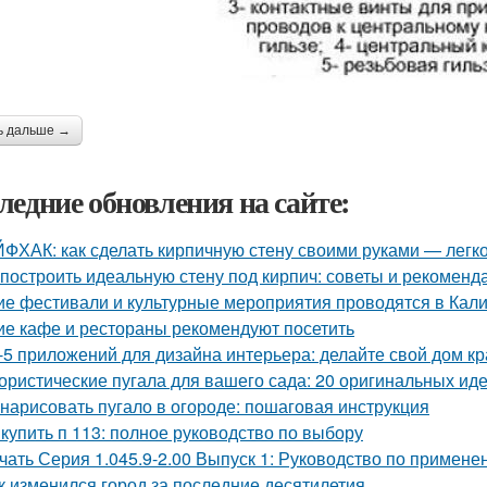
ь дальше →
ледние обновления на сайте:
ФХАК: как сделать кирпичную стену своими руками — легко
 построить идеальную стену под кирпич: советы и рекоменд
ие фестивали и культурные мероприятия проводятся в Кал
ие кафе и рестораны рекомендуют посетить
-5 приложений для дизайна интерьера: делайте свой дом к
ристические пугала для вашего сада: 20 оригинальных ид
 нарисовать пугало в огороде: пошаговая инструкция
 купить п 113: полное руководство по выбору
чать Серия 1.045.9-2.00 Выпуск 1: Руководство по примене
к изменился город за последние десятилетия