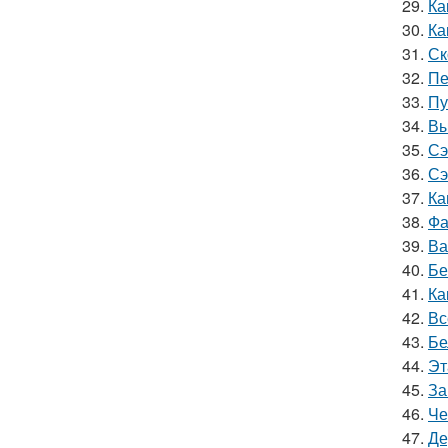
29.
Ка
30.
Ка
31.
Ск
32.
Пе
33.
Пу
34.
Вы
35.
Сэ
36.
Сэ
37.
Ка
38.
Фа
39.
Ва
40.
Бе
41.
Ка
42.
Вс
43.
Бе
44.
Эт
45.
За
46.
Че
47.
Де