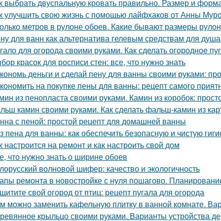
к выбрать двуспальную кровать правильно. Размер и форм
к улучшить свою жизнь с помощью лайфхаков от Анны Мур
олько метров в рулоне обоев. Какие бывают размеры руло
ну для ванн как альтернатива гелевым средствам для душа
гало для огорода своими руками. Как сделать огородное п
бор красок для росписи стен: все, что нужно знать
кономь деньги и сделай пену для ванны своими руками: пр
кономить на покупке пены для ванны: рецепт самого прият
мин из пенопласта своими руками. Камин из коробок: прост
льш камин своими руками. Как сделать фальш-камин из кар
нна с пеной: простой рецепт для домашней ванны
з пена для ванны: как обеспечить безопасную и чистую гиги
к настроится на ремонт и как настроить свой дом
е, что нужно знать о ширине обоев
лорусский волновой шифер: качество и экологичность
апы ремонта в новостройке с нуля пошагово. Планировани
щитите свой огород от птиц: рецепт пугала для огорода
м можно заменить кафельную плитку в ванной комнате. Ва
ревянное крыльцо своими руками. Варианты устройства д