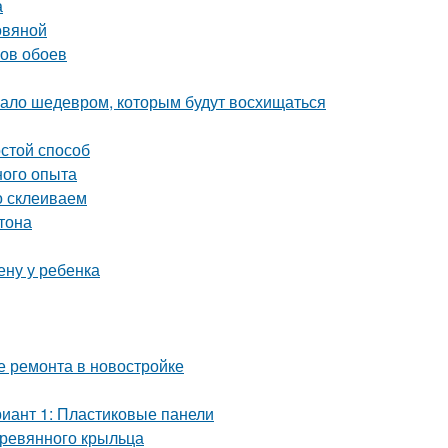
а
овяной
нов обоев
угало шедевром, которым будут восхищаться
остой способ
ного опыта
о склеиваем
тона
ену у ребенка
е ремонта в новостройке
риант 1: Пластиковые панели
еревянного крыльца