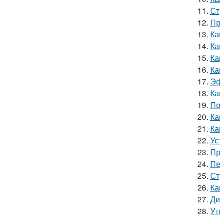
11.
Ст
12.
Пр
13.
Ка
14.
Ка
15.
Ка
16.
Ка
17.
Эф
18.
Ка
19.
По
20.
Ка
21.
Ка
22.
Ус
23.
Пр
24.
Пе
25.
Ст
26.
Ка
27.
Ди
28.
Ут