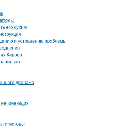
ек
методы
ть его сухим
инструкция
ращению и устранению проблемы
аводнения
иях Кирова
правильно
реннего дренажа
ля начинающих
пы и методы