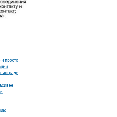
 и просто
ации
ининграде
расивее
ей
нию