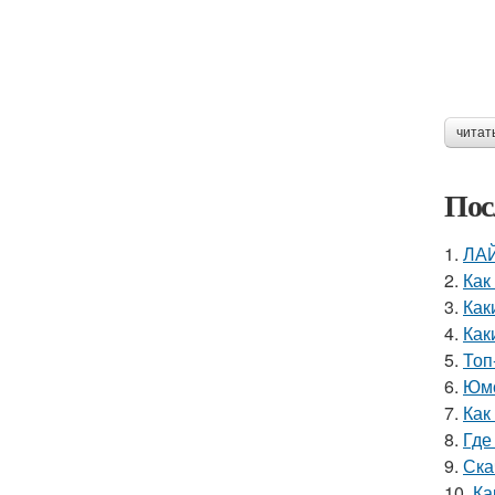
читат
Пос
1.
ЛАЙ
2.
Как
3.
Как
4.
Как
5.
Топ
6.
Юмо
7.
Как
8.
Где
9.
Ска
10.
Ка