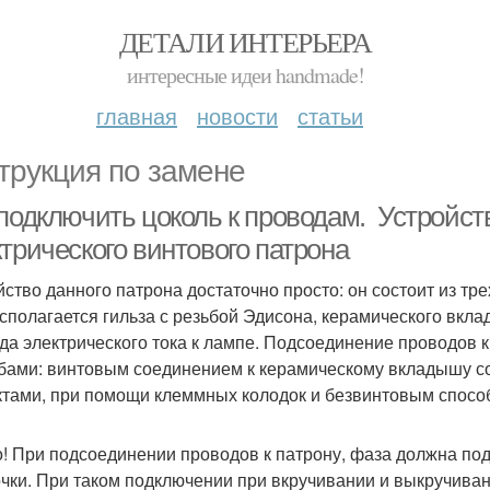
ДЕТАЛИ ИНТЕРЬЕРА
интересные идеи handmade!
главная
новости
статьи
трукция по замене
 подключить цоколь к проводам. Устройст
трического винтового патрона
йство данного патрона достаточно просто: он состоит из тр
асполагается гильза с резьбой Эдисона, керамического вкл
да электрического тока к лампе. Подсоединение проводов 
бами: винтовым соединением к керамическому вкладышу с
ктами, при помощи клеммных колодок и безвинтовым способ
! При подсоединении проводов к патрону, фаза должна под
чки. При таком подключении при вкручивании и выкручива