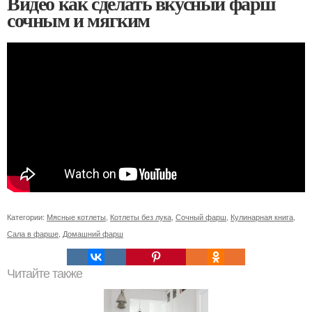
Видео как сделать вкусный фарш
сочным и мягким
Категории:
Мясные котлеты
,
Котлеты без лука
,
Сочный фарш
,
Кулинарная книга
,
Сала в фарше
,
Домашний фарш
Читайте также