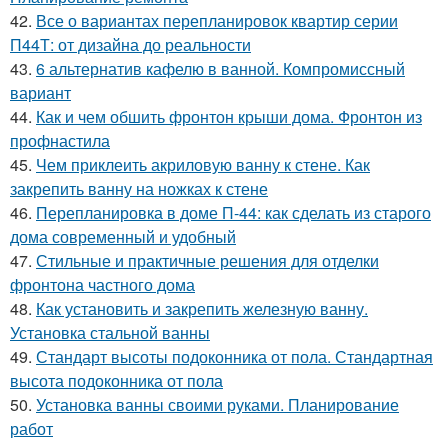
42.
Все о вариантах перепланировок квартир серии
П44Т: от дизайна до реальности
43.
6 альтернатив кафелю в ванной. Компромиссный
вариант
44.
Как и чем обшить фронтон крыши дома. Фронтон из
профнастила
45.
Чем приклеить акриловую ванну к стене. Как
закрепить ванну на ножках к стене
46.
Перепланировка в доме П-44: как сделать из старого
дома современный и удобный
47.
Стильные и практичные решения для отделки
фронтона частного дома
48.
Как установить и закрепить железную ванну.
Установка стальной ванны
49.
Стандарт высоты подоконника от пола. Стандартная
высота подоконника от пола
50.
Установка ванны своими руками. Планирование
работ