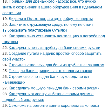
18.
Приямки для дренажного насоса: все, что нужно
знать о сохранении вашего оборудования в идеальном
состоянии
19.
Дидюли в Омске: когда и где пройдут концерты
20.
Защитите окружающую среду: почему не стоит
выбрасывать пластиковые бутылки
21.
Как правильно установить вентиляцию в погребе под
гаражом
22.
Как сделать печь из трубы для бани своими руками
23.
Создание пугала на даче: простой способ защитить
свой участок
24.
Строительство печи для бани из трубы: шаг за шагом
25.
Печь для бани: принципы и технологии сварки
26.
Строим свою печь для бани: руководство для
начинающих
27.
Как сделать мощную печь для бани своими руками
28.
Как сделать отмостку из бетона своими руками:
подробный инструктаж
29.
Сэкономь на ремонте ванны королевы за копейки