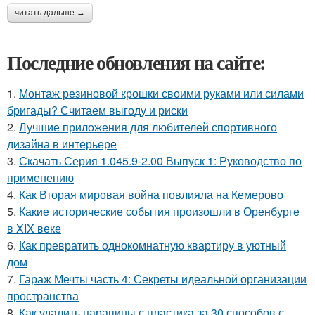
читать дальше →
Последние обновления на сайте:
1.
Монтаж резиновой крошки своими руками или силами
бригады? Считаем выгоду и риски
2.
Лучшие приложения для любителей спортивного
дизайна в интерьере
3.
Скачать Серия 1.045.9-2.00 Выпуск 1: Руководство по
применению
4.
Как Вторая мировая война повлияла на Кемерово
5.
Какие исторические события произошли в Оренбурге
в XIX веке
6.
Как превратить однокомнатную квартиру в уютный
дом
7.
Гараж Мечты часть 4: Секреты идеальной организации
пространства
8.
Как удалить царапины с пластика за 30 способов с