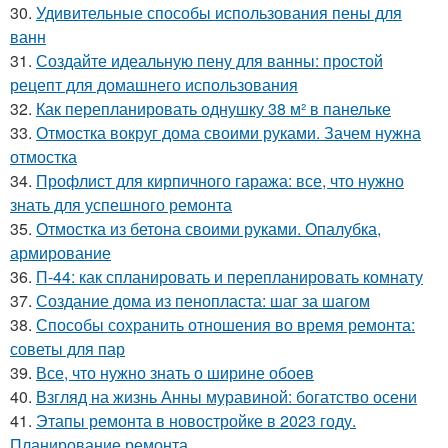
30.
Удивительные способы использования пены для
ванн
31.
Создайте идеальную пену для ванны: простой
рецепт для домашнего использования
32.
Как перепланировать однушку 38 м² в панельке
33.
Отмостка вокруг дома своими руками. Зачем нужна
отмостка
34.
Профлист для кирпичного гаража: все, что нужно
знать для успешного ремонта
35.
Отмостка из бетона своими руками. Опалубка,
армирование
36.
П-44: как спланировать и перепланировать комнату
37.
Создание дома из пенопласта: шаг за шагом
38.
Способы сохранить отношения во время ремонта:
советы для пар
39.
Все, что нужно знать о ширине обоев
40.
Взгляд на жизнь Анны муравиной: богатство осени
41.
Этапы ремонта в новостройке в 2023 году.
Планирование ремонта