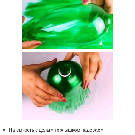
На емкость с целым горлышком надеваем