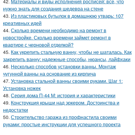
42.
Материалы и виды исполнения росписей: все, что
нужно знать для создания шедевра на стене
43.
Из пластиковых бутылок в домашнюю утварь: 107
креативных идей
44.
Сколько времени необходимо на ремонт в
новостройке. Сколько времени займет ремонт в
квартире с черновой отделкой?
45.
Как укрепить стальную ванну, чтобы не шаталась. Как
закрепить ванну: надежные способы, нюансы, лайфхаки
46.
Несколько способов установки ванны. Монтаж
чугунной ванны на основание из кирпича
47.
Установка стальной ванны своими руками. Шаг 1:
Установка ножек
48.
Серия дома П-44 М: история и характеристики
49.
Конструкция крыши над эркером. Достоинства и
недостатки
50.
Строительство гаража из профнастила своими
руками: простые инструкции для успешного проекта