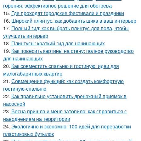
горения: эффективное решение для обогрева
15.
Где проходят городские фестивали и праздники
16.
Широкий плинтус: как добавить шика в ваш интерьер
17.
Полный гид: как выбрать плинтус для пола, чтобы
улучшить интерьер
18.
Плинтусы: краткий гид для начинающих
19.
Как повесить картины на стену: полное руководство
для начинающих
20.
Как совместить спальню и гостиную: идеи для
малогабаритных квартир
21.
Совмещение функций: как создать комфортную
гостиную-спальню
22.
Как правильно установить дренажный приямок в
насосной
23.
Весна пришла и меня затопило: как справиться с
наводнением на территории
24.
Экологично и экономно: 100 идей для переработки
пластиковых бутылок