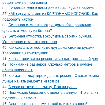
рецептами пенной ванны
36.
Создание гели и пены для ванны: ручная работа
37.
КАК сделать камин из КАРТОННЫХ КОРОБОК.. Как
подобрать картон
38.
Бетонная отмостка вокруг дома. Как правильно
сделать отмостку из бетона?
39.
Бетонная отмостка вокруг дома своими руками.
Утепленная отмостка поэтапно
40.
Как сделать отмостку вокруг дома своими руками.
Требования к конструкции
41.
Как настроится на ремонт и как настроить свой дом
42.
Понимание размеров: Сколько метров в рулоне
обоев шириной 1
43.
Как жить в квартире и делать ремонт. С каких комнат
лучше начать ремонт в квартире
44.
А если не хочется плитку. Пол на кухне
45.
Чем можно бюджетно отделать ванную.. Что значит
бюджетный ремонт
46.
Альтернатива керамической плитке в ванной.