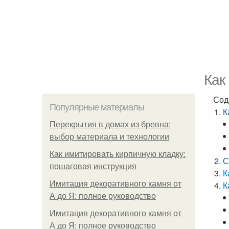
Как
Сод
Популярные материалы
К
Перекрытия в домах из бревна:
выбор материала и технологии
Как имитировать кирпичную кладку:
С
пошаговая инструкция
К
Имитация декоративного камня от
К
А до Я: полное руководство
Имитация декоративного камня от
А до Я: полное руководство