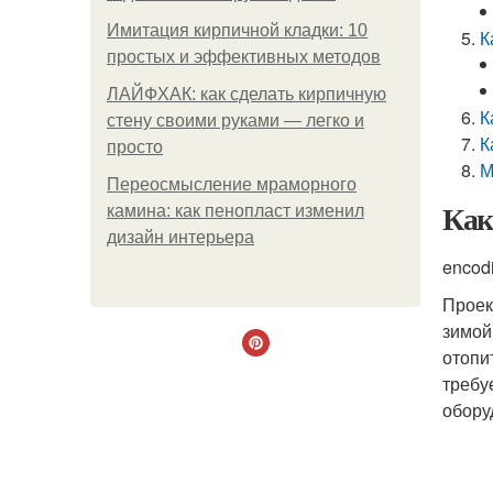
Имитация кирпичной кладки: 10
К
простых и эффективных методов
ЛАЙФХАК: как сделать кирпичную
К
стену своими руками — легко и
К
просто
М
Переосмысление мраморного
Как
камина: как пенопласт изменил
дизайн интерьера
encod
Проек
зимой
отопи
требу
обору