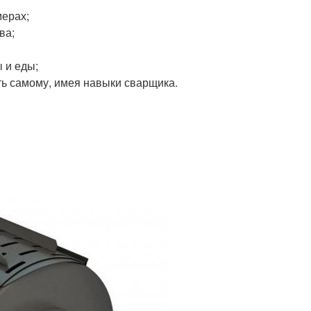
мерах;
ва;
 и еды;
ть самому, имея навыки сварщика.