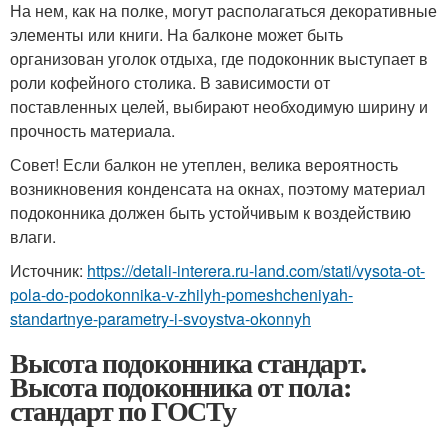
На нем, как на полке, могут располагаться декоративные
элементы или книги. На балконе может быть
организован уголок отдыха, где подоконник выступает в
роли кофейного столика. В зависимости от
поставленных целей, выбирают необходимую ширину и
прочность материала.
Совет! Если балкон не утеплен, велика вероятность
возникновения конденсата на окнах, поэтому материал
подоконника должен быть устойчивым к воздействию
влаги.
Источник:
https://detali-interera.ru-land.com/stati/vysota-ot-
pola-do-podokonnika-v-zhilyh-pomeshcheniyah-
standartnye-parametry-i-svoystva-okonnyh
Высота подоконника стандарт.
Высота подоконника от пола:
стандарт по ГОСТу