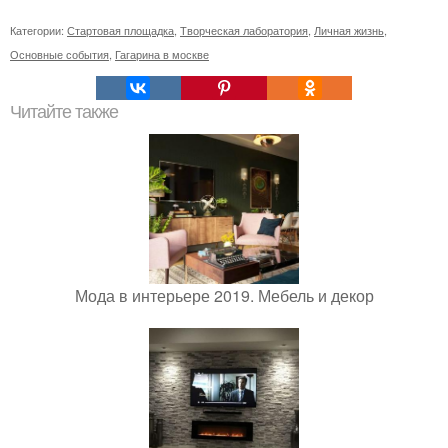
Категории:
Стартовая площадка
,
Творческая лаборатория
,
Личная жизнь
,
Основные события
,
Гагарина в москве
Читайте также
Мода в интерьере 2019. Мебель и декор