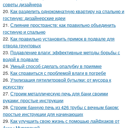
советы дизайнера
20.
Как разделить однокомнатную квартиру на спальню и
гостиную: дизайнерские идеи
21.
Слияние пространств: как правильно объединить
гостиную и спальню
22.
Как правильно установить примок в подвале для
отвода грунтовых
23.
Подавление влаги: эффективные методы борьбы с
водой в подвале
24.
Умный способ сделать опалубку в приямке
25.
Как справиться с проблемой влаги в погребе
26.
Утилизация пятилитровой бутылки: от мусора к
искусству
27.
Строим металлическую печь для бани своими
руками: простые инструкции
28.
Строим банную печь из 426 трубы с вечным баком:
простые инструкции для начинающих
29.
Как улучшить свою жизнь с помощью лайфхаков от
Анны Муровяной