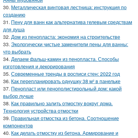
30.
Металлическая винтовая лестница: инструкция по
созданию
31.
Пену для ванн как альтернатива гелевым средствам
для душа
32.
Дом из пенопласта: экономия на строительстве
33.
Экологически чистые заменители пены для ванны:
что выбрать
34.
Делаем фальш-камин из пенопласта. Способы
изготовления и декорирования
35.
Современные тренды в росписи стен: 2022 год
36.
Как перепланировать однушку 38 м² в панельке
37.
Пенопласт или пенополистирольный дом: какой
выбор лучше
38.
Как правильно залить отмостку вокруг дома.
Технология устройства отмостки
39.
Правильная отмостка из бетона. Соотношение
компонентов
40.
Как делать отмостку из бетона. Армирование и