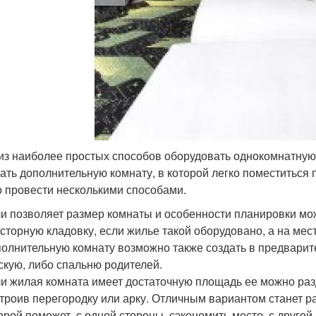
из наиболее простых способов оборудовать однокомнатную
дать дополнительную комнату, в которой легко поместиться
 провести несколькими способами.
и позволяет размер комнаты и особенности планировки мо
сторную кладовку, если жилье такой оборудовано, а на мес
олнительную комнату возможно также создать в предварит
скую, либо спальню родителей.
и жилая комната имеет достаточную площадь ее можно раз
троив перегородку или арку. Отличным вариантом станет р
орой поможет, с одной стороны, сэкономить место, с другой