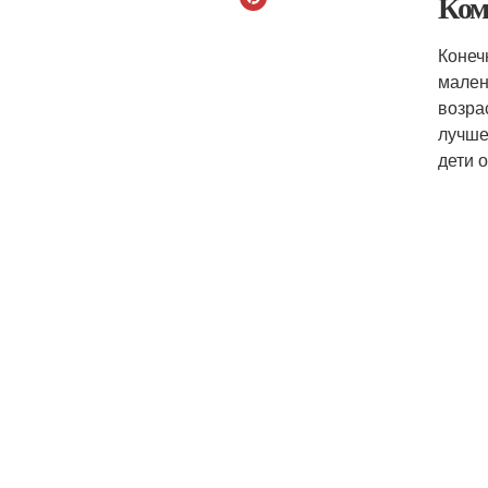
Ком
Конеч
мален
возра
лучше
дети 