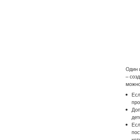
Один 
– соз
можно
Есл
про
Доп
дет
Есл
пос
кот