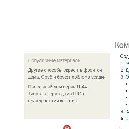
Ком
Сод
Популярные материалы
К
Д
Другие способы украсить фронтон
О
дома. Сруб и брус: проблема усадки
Панельный дом серии П-44.
Типовая серия дома П44 с
планировками квартир
К
В