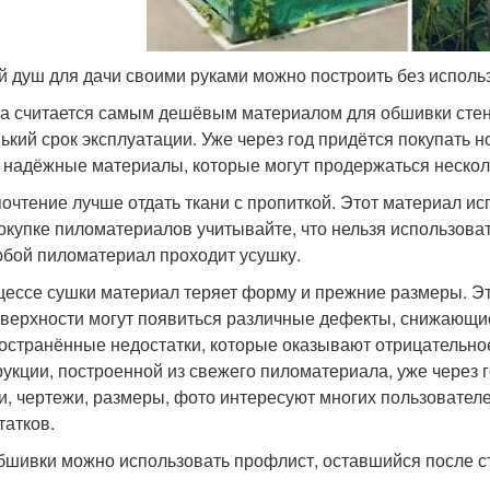
й душ для дачи своими руками можно построить без испол
а считается самым дешёвым материалом для обшивки стен 
ький срок эксплуатации. Уже через год придётся покупать 
 надёжные материалы, которые могут продержаться нескол
очтение лучше отдать ткани с пропиткой. Этот материал исп
окупке пиломатериалов учитывайте, что нельзя использоват
юбой пиломатериал проходит усушку.
цессе сушки материал теряет форму и прежние размеры. Эт
оверхности могут появиться различные дефекты, снижающи
остранённые недостатки, которые оказывают отрицательно
рукции, построенной из свежего пиломатериала, уже через 
и, чертежи, размеры, фото интересуют многих пользовател
татков.
бшивки можно использовать профлист, оставшийся после ст