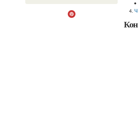
Ч
Кон