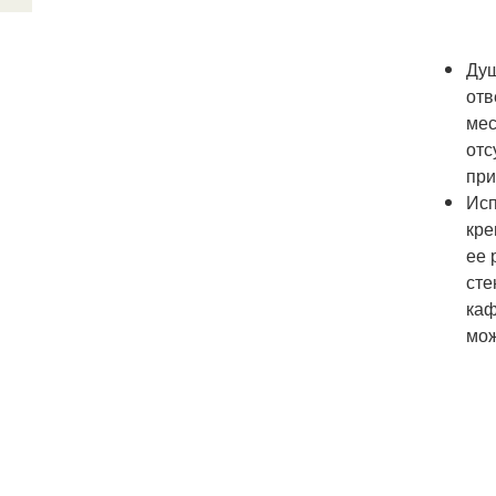
Душ
отв
мес
отс
при
Исп
кре
ее 
сте
каф
мож