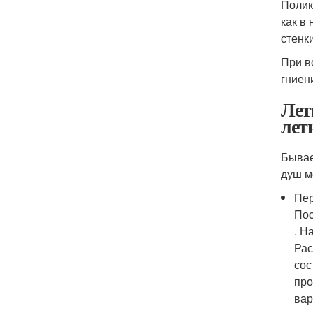
Полик
как в
стенк
При в
гниен
Лет
лет
Бывае
душ м
Пер
Пос
. Н
Рас
сос
про
вар