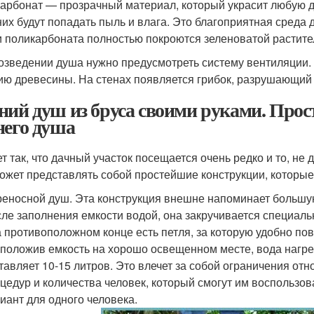
арбонат — прозрачный материал, который украсит любую д
 них будут попадать пыль и влага. Это благоприятная сред
и поликарбоната полностью покроются зеленоватой растите
озведении душа нужно предусмотреть систему вентиляции.
ию древесины. На стенах появляется грибок, разрушающий
ний душ из бруса своими руками. Про
него душа
т так, что дачный участок посещается очень редко и то, не 
ожет представлять собой простейшие конструкции, которые
еносной душ. Эта конструкция внешне напоминает большую
ле заполнения емкости водой, она закручивается специальн
а противоположном конце есть петля, за которую удобно пов
положив емкость на хорошо освещенном месте, вода нагре
тавляет 10-15 литров. Это влечет за собой ограничения от
цедур и количества человек, который смогут им воспользов
иант для одного человека.