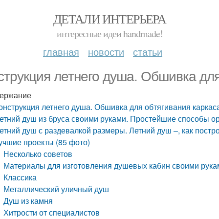
ДЕТАЛИ ИНТЕРЬЕРА
интересные идеи handmade!
главная
новости
статьи
струкция летнего душа. Обшивка для
ержание
онструкция летнего душа. Обшивка для обтягивания каркас
етний душ из бруса своими руками. Простейшие способы о
етний душ с раздевалкой размеры. Летний душ –, как постр
учшие проекты (85 фото)
Несколько советов
Материалы для изготовления душевых кабин своими рука
Классика
Металлический уличный душ
Душ из камня
Хитрости от специалистов