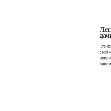
Лет
дач
Кто и
себя 
непри
ощути