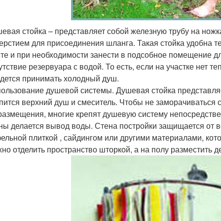
евая стойка – представляет собой железную трубу на ножк
ерстием для присоединения шланга. Такая стойка удобна т
те и при необходимости занести в подсобное помещение дл
утствие резервуара с водой. То есть, если на участке нет т
дется принимать холодный душ.
ользование душевой системы. Душевая стойка представляе
пится верхний душ и смеситель. Чтобы не заморачиваться
размещения, многие крепят душевую систему непосредственн
ны делается вывод воды. Стена постройки защищается от в
ельной плиткой , сайдингом или другими материалами, кот
но отделить пространство шторкой, а на полу разместить 