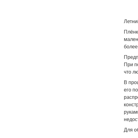
Летни
Плёнк
мален
более
Предп
При п
что л
В про
его п
распр
конст
рукам
недос
Для о