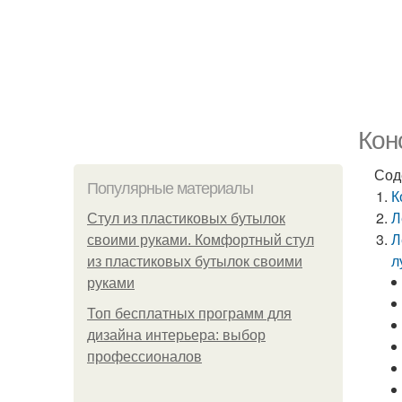
Кон
Сод
Популярные материалы
К
Л
Стул из пластиковых бутылок
Л
своими руками. Комфортный стул
л
из пластиковых бутылок своими
руками
Топ бесплатных программ для
дизайна интерьера: выбор
профессионалов