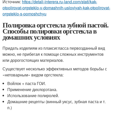
Источник:
https://detali-interera.ru-land.com/stati/kak-
otpolirovat-orgsteklo-v-domashnih-usloviyah-kak-otpolirovat-
orgsteklo-s-pomoshchyu
Полировка оргстекла зубной пастой.
Способы полировки оргстекла в
домашних условиях
Придать изделиям из плаксигласса первозданный вид
можно, не прибегая к помощи сложных инструментов
или дорогостоящих материалов.
Существует несколько эффективных методов борьбы с
«нетоварным» видом оргстекла:
Войлок + паста ГОИ.
Применение дихлорэтана.
Использование полиролей.
Домашние рецепты (винный уксус, зубная паста и т.
п.)