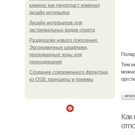
камина: как пенопласт изменил
дизайн интерьера
Дизайн интерьеров для
экстремальных видов спорта
Раздевалки нового поколения.
Эргономичные шкафчики,
Полир
продуманные зоны для
переодевания
Тем н
можно
Создание современного фронтона
оргст
из OSB: принципы и приемы
читат
Как
отп