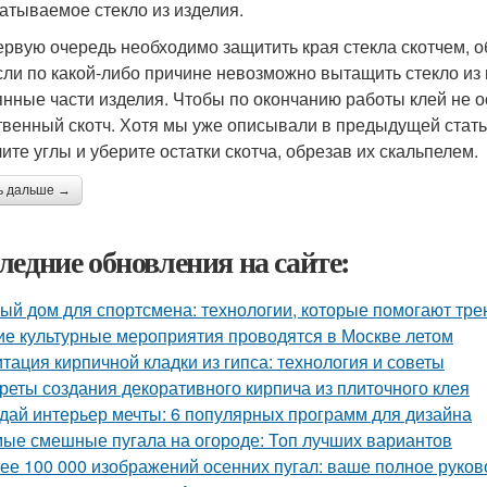
атываемое стекло из изделия.
первую очередь необходимо защитить края стекла скотчем, о
сли по какой-либо причине невозможно вытащить стекло из и
янные части изделия. Чтобы по окончанию работы клей не о
твенный скотч. Хотя мы уже описывали в предыдущей статье 
лите углы и уберите остатки скотча, обрезав их скальпелем.
ь дальше →
ледние обновления на сайте:
ый дом для спортсмена: технологии, которые помогают тре
ие культурные мероприятия проводятся в Москве летом
тация кирпичной кладки из гипса: технология и советы
реты создания декоративного кирпича из плиточного клея
дай интерьер мечты: 6 популярных программ для дизайна
ые смешные пугала на огороде: Топ лучших вариантов
ее 100 000 изображений осенних пугал: ваше полное руков