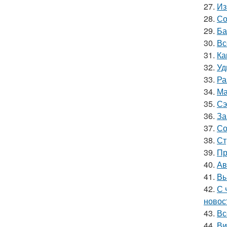
27.
Из
28.
Со
29.
Ба
30.
Вс
31.
Ка
32.
Уд
33.
Ра
34.
Ма
35.
Сэ
36.
За
37.
Со
38.
Ст
39.
Пр
40.
Ав
41.
Вы
42.
С 
новос
43.
Вс
44.
Ви