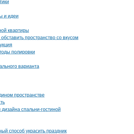
тики
ы и идеи
ной квартиры
обставить пространство со вкусом
рукция
етоды полировки
ального варианта
едином пространстве
ать
 дизайна спальни-гостиной
ный способ украсить праздник