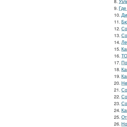
8.
Узл
9.
Где
10.
Ди
11.
Бю
12.
Со
13.
Со
14.
Ле
15.
Ка
16.
ТО
17.
По
18.
Ка
19.
Ка
20.
He
21.
Со
22.
Со
23.
Со
24.
Ка
25.
От
26.
Но