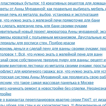
 пластиковых бутылок: 10 креативных рецептов для домаш
веты от Анны Муравиной: как правильно выбирать мебель 
нная печь из металла: выбор, установка и эксплуатация
е, что нужно знать о железной печи прямоточке для бани
к сделать железную печь для бани своими руками
ивительный новый проект декоратора Анны муравиной: эк
змеры кроватей с подъемным механизмом. Двуспальные к
териалы для росписи стен. Подбор краски
кономь деньги и сделай пену для ванны своими руками: пр
головок 1: Всё, что нужно знать о желейной пенe для ванн
здай свою собственную твердую пудру для ванны: рецепт и
роим винтовую лестницу из металла своими руками: прост
офлист для кирпичного гаража: все, что нужно знать для у
торская система Анны Муравиной: как продвигать свою раб
ясним, что такое самая массовая панелька в Москве
чего начинать ремонт в новостройке без отделки. Неодноз
тройке
е о вариантах перепланировок квартир серии П44Т: от диз
ды обоев для стен и их характеристика. 2) Флизелиновые о