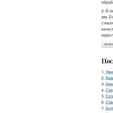
обраб
2. В 
мм. Е
стекл
качес
округ
читат
Пос
1.
Умн
2.
Как
3.
Ими
4.
Сек
5.
Соз
6.
Сам
7.
Бол