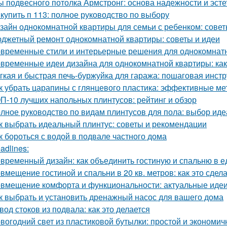
ы подвесного потолка Армстронг: основа надежности и эсте
 купить п 113: полное руководство по выбору
зайн однокомнатной квартиры для семьи с ребенком: совет
джетный ремонт однокомнатной квартиры: советы и идеи
временные стили и интерьерные решения для однокомнат
временные идеи дизайна для однокомнатной квартиры: как 
гкая и быстрая печь-буржуйка для гаража: пошаговая инст
к убрать царапины с глянцевого пластика: эффективные м
П-10 лучших напольных плинтусов: рейтинг и обзор
лное руководство по видам плинтусов для пола: выбор иде
к выбрать идеальный плинтус: советы и рекомендации
к бороться с водой в подвале частного дома
adlines:
временный дизайн: как объединить гостиную и спальню в 
вмещение гостиной и спальни в 20 кв. метров: как это сдел
вмещение комфорта и функциональности: актуальные идеи
к выбрать и установить дренажный насос для вашего дома
вод стоков из подвала: как это делается
вогодний свет из пластиковой бутылки: простой и экономич