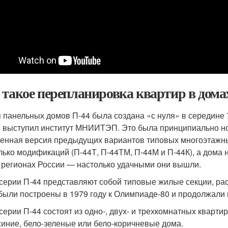
 такое перепланировка квартир в дома
 панельных домов П-44 была создана «с нуля» в середине 
 выступил институт МНИИТЭП. Это была принципиально нов
енная версия предыдущих вариантов типовых многоэтажны
лько модификаций (П-44Т, П-44ТМ, П-44М и П-44К), а дома н
в регионах России — настолько удачными они вышли.
серии П-44 представляют собой типовые жилые секции, р
были построены в 1979 году к Олимпиаде-80 и продолжали в
серии П-44 состоят из одно-, двух- и трехкомнатных квартир
синие, бело-зеленые или бело-коричневые дома.