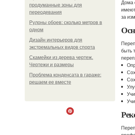
Дома 
продуманные зоны для
имеют
переодевания
за из
Рулоны обоев: сколько метров в
Осн
одном
Дизайн интерьеров для
Переп
экстремальных видов спорта
быть 
переп
Скамейки из дерева чертеж.
Опр
Чертежи и размеры
Сох
Проблема конденсата в гараже:
Сох
решаем ее вместе
Улу
Учи
Учи
Рек
Переп
профе