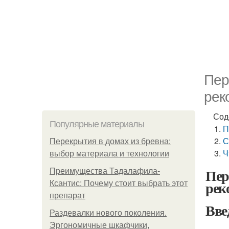
Пер
рек
Сод
Популярные материалы
П
С
Перекрытия в домах из бревна:
Ч
выбор материала и технологии
Пер
Преимущества Тадалафила-
рек
Ксантис: Почему стоит выбрать этот
препарат
Вве
Раздевалки нового поколения.
Эргономичные шкафчики,