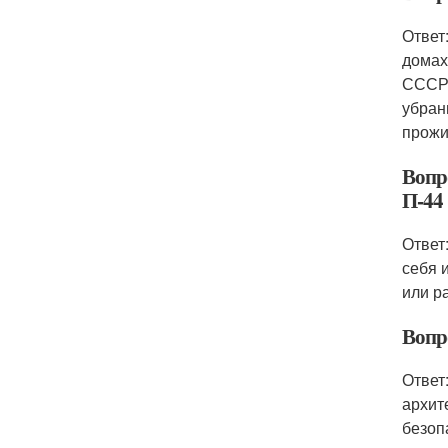
Ответ
домах
СССР.
убран
прожи
Вопр
П-44
Ответ
себя 
или р
Вопр
Ответ
архит
безоп