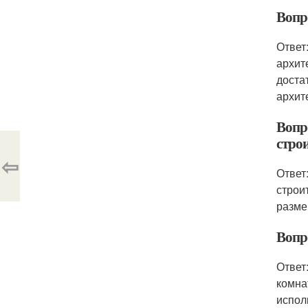
Вопр
Ответ
архит
доста
архит
Вопр
стро
⇦
Ответ
строи
разме
Вопр
Ответ
комна
испол