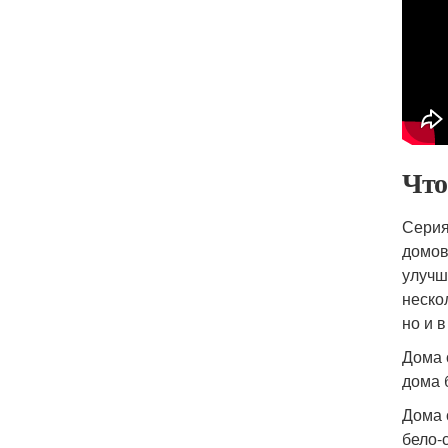
Что
Серия
домов
улучш
неско
но и 
Дома 
дома 
Дома 
бело-