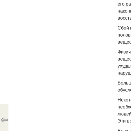
его р
накоп
восст
Сбой 
полов
вещес
Физич
вещес
ухудш
наруш
Больш
обусл
Некот
необх
людей
⇦
Эти в
Если 