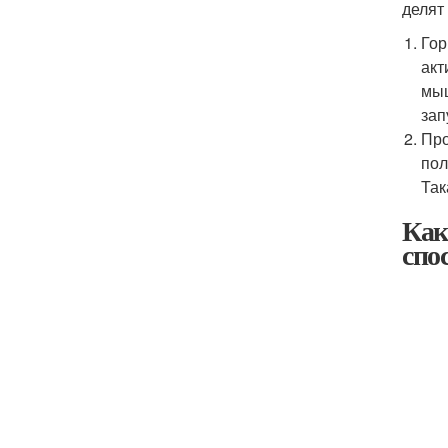
делят
Гор
акт
мыш
зап
Про
пол
Так
Как
спо