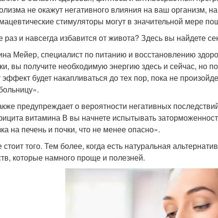
олизма не окажут негативного влияния на ваш организм, н
мацевтические стимуляторы могут в значительной мере по
е раз и навсегда избавится от живота? Здесь вы найдете се
ина Мейер, специалист по питанию и восстановлению здоро
ки, вы получите необходимую энергию здесь и сейчас, но п
т эффект будет накапливаться до тех пор, пока не произойд
 больницу».
акже предупреждает о вероятности негативных последствий
фицита витамина В вы начнете испытывать заторможенност
ка на печень и почки, что не менее опасно».
е стоит того. Тем более, когда есть натуральная альтернат
тв, которые намного проще и полезней.