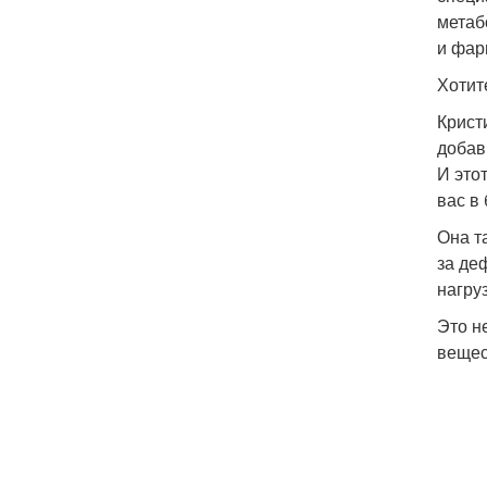
метаб
и фар
Хотит
Крист
добав
И это
вас в
Она т
за де
нагруз
Это н
вещес