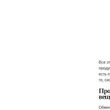
Все э
проду
есть 
то, с
Про
вещ
Обмен