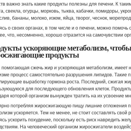
тв важно знать какие продукты полезны для печени. К таки
та, свекла, огурцы, морковь, тыква, кабачки, помидоры, укр
слив, бананы, молоко, изюм, яйца, творог, чеснок, морепрод
ясь о своих органах, в том числе и о печени, можно помоч
ее, что, несомненно, хорошо отразится на самочувствии ор
дукты ускоряющие метаболизм, чтобы 
осжигающие продукты
 помогающая сжечь жир и ускоряющая метаболизм, имеет ни
изме процесс самостоятельно разрушения липидов. Такие 
лирующие выработку гормона роста. Последний, сжигая жир
ьзующуюся для последующего обновления клеток. Продукты,
даря которой организм вынужден тратить на их усвоение мн
ярно потребляя жиросжигающую пищу лишние отложения пос
олизм ускоряется. Тем не менее, не стоит составлять свой 
ясь ускорить похудение, поскольку есть риск навредить жел
дствиям. На человеческий организм жиросжигатели воздейст