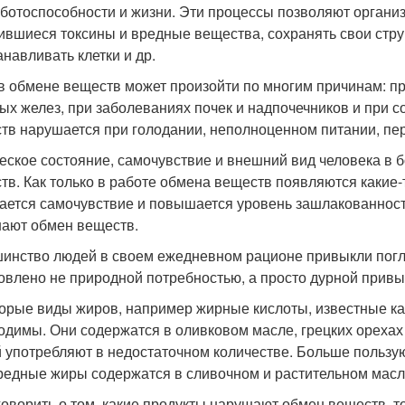
аботоспособности и жизни. Эти процессы позволяют органи
ившиеся токсины и вредные вещества, сохранять свои стр
анавливать клетки и др.
в обмене веществ может произойти по многим причинам: п
ых желез, при заболеваниях почек и надпочечников и при с
тв нарушается при голодании, неполноценном питании, пе
еское состояние, самочувствие и внешний вид человека в 
тв. Как только в работе обмена веществ появляются какие-
ается самочувствие и повышается уровень зашлакованност
ают обмен веществ.
инство людей в своем ежедневном рационе привыкли погло
овлено не природной потребностью, а просто дурной привы
орые виды жиров, например жирные кислоты, известные ка
одимы. Они содержатся в оливковом масле, грецких орехах
 употребляют в недостаточном количестве. Больше пользую
редные жиры содержатся в сливочном и растительном масл
говорить о том, какие продукты нарушают обмен веществ, т