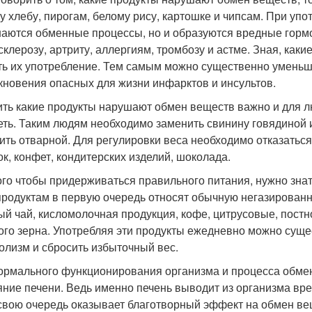
у хлебу, пирогам, белому рису, картошке и чипсам. При упо
аются обменные процессы, но и образуются вредные гормон
склерозу, артриту, аллергиям, тромбозу и астме. Зная, ка
ть их употребление. Тем самым можно существенно уменьш
кновения опасных для жизни инфарктов и инсультов.
ть какие продукты нарушают обмен веществ важно и для лю
еть. Таким людям необходимо заменить свинину говядиной
ить отварной. Для регулировки веса необходимо отказаться 
ок, конфет, кондитерских изделий, шоколада.
ого чтобы придерживаться правильного питания, нужно знат
продуктам в первую очередь относят обычную негазированн
ый чай, кисломолочная продукция, кофе, цитрусовые, постн
ого зерна. Употребляя эти продукты ежедневно можно суще
олизм и сбросить избыточный вес.
ормального функционирования организма и процесса обме
яние печени. Ведь именно печень выводит из организма вр
 свою очередь оказывает благотворный эффект на обмен ве