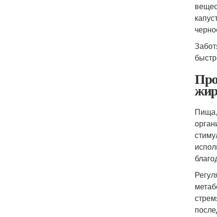
вещес
капус
черно
Забот
быстр
Про
жир
Пища,
орган
стиму
испол
благо
Регул
метаб
стрем
после