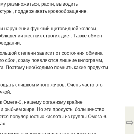
зму размножаться, расти, выводить
уктуры, поддерживать кровообращение,
ри нарушении функций щитовидной железы,
облюдении жестких строгих диет. Также обмен
реедании.
большой степени зависит от состояния обмена
то сбои, сразу появляются лишние килограмм,
и. Поэтому необходимо помнить какие продукты
щать слишком много жиров. Очень часто это
чкой.
к Омега-3, нашему организму крайне
 и рыбьем жире. Но эти продукты большинство
тся популярностью кислоты из группы Омега-6.
⇨
ах.
о помимо сливочного масла это относится к