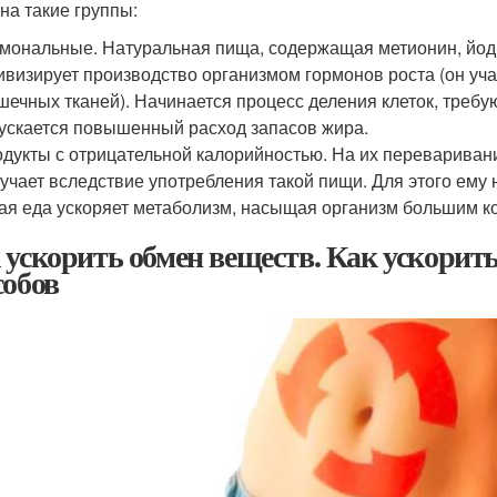
 на такие группы:
мональные. Натуральная пища, содержащая метионин, йод, 
ивизирует производство организмом гормонов роста (он уча
ечных тканей). Начинается процесс деления клеток, требу
ускается повышенный расход запасов жира.
дукты с отрицательной калорийностью. На их переваривани
учает вследствие употребления такой пищи. Для этого ему
ая еда ускоряет метаболизм, насыщая организм большим к
 ускорить обмен веществ. Как ускорит
собов