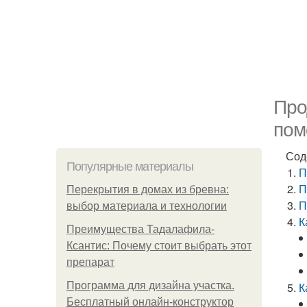
Про
пом
Сод
Популярные материалы
П
П
Перекрытия в домах из бревна:
П
выбор материала и технологии
К
Преимущества Тадалафила-
Ксантис: Почему стоит выбрать этот
препарат
Программа для дизайна участка.
К
Бесплатный онлайн-конструктор