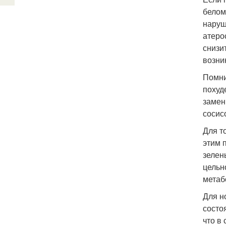
белом
наруш
атеро
снизи
возни
Помни
похуд
замен
сосис
Для т
этим 
зелен
цельн
метаб
Для н
состо
что в