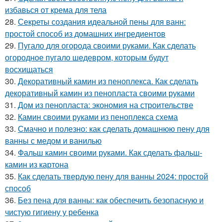
избавься от крема для тела
28.
Секреты создания идеальной пены для ванн:
простой способ из домашних ингредиентов
29.
Пугало для огорода своими руками. Как сделать
огородное пугало шедевром, которым будут
восхищаться
30.
Декоративный камин из пеноплекса. Как сделать
декоративный камин из пенопласта своими руками
31.
Дом из пенопласта: экономия на строительстве
32.
Камин своими руками из пеноплекса схема
33.
Смачно и полезно: как сделать домашнюю пену для
ванны с медом и ванилью
34.
Фальш камин своими руками. Как сделать фальш-
камин из картона
35.
Как сделать твердую пену для ванны 2024: простой
способ
36.
Без пена для ванны: как обеспечить безопасную и
чистую гигиену у ребенка