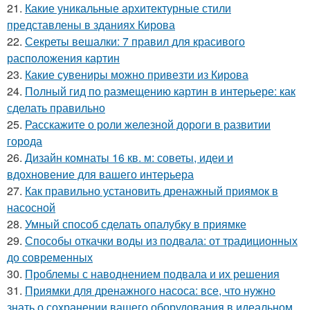
21.
Какие уникальные архитектурные стили
представлены в зданиях Кирова
22.
Секреты вешалки: 7 правил для красивого
расположения картин
23.
Какие сувениры можно привезти из Кирова
24.
Полный гид по размещению картин в интерьере: как
сделать правильно
25.
Расскажите о роли железной дороги в развитии
города
26.
Дизайн комнаты 16 кв. м: советы, идеи и
вдохновение для вашего интерьера
27.
Как правильно установить дренажный приямок в
насосной
28.
Умный способ сделать опалубку в приямке
29.
Способы откачки воды из подвала: от традиционных
до современных
30.
Проблемы с наводнением подвала и их решения
31.
Приямки для дренажного насоса: все, что нужно
знать о сохранении вашего оборудования в идеальном