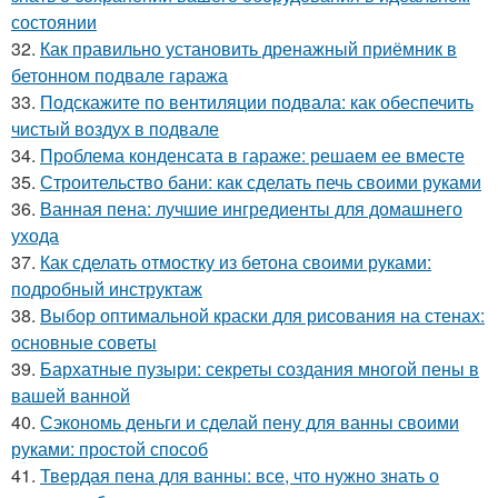
состоянии
32.
Как правильно установить дренажный приёмник в
бетонном подвале гаража
33.
Подскажите по вентиляции подвала: как обеспечить
чистый воздух в подвале
34.
Проблема конденсата в гараже: решаем ее вместе
35.
Строительство бани: как сделать печь своими руками
36.
Ванная пена: лучшие ингредиенты для домашнего
ухода
37.
Как сделать отмостку из бетона своими руками:
подробный инструктаж
38.
Выбор оптимальной краски для рисования на стенах:
основные советы
39.
Бархатные пузыри: секреты создания многой пены в
вашей ванной
40.
Сэкономь деньги и сделай пену для ванны своими
руками: простой способ
41.
Твердая пена для ванны: все, что нужно знать о