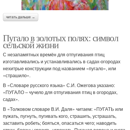
читать дальше →
Пугало в золотых полях: символ
сельской жизни
С незапамятных времён для отпугивания птиц
изготавливались и устанавливались в садах-огородах
нехитрые конструкции под названием «пугало», или
«страшило».
В «Словаре русского языка» С.И. Ожегова указано:
«ПУГАЛО – чучело для отпугивания птиц в огородах,
садах».
В «Толковом словаре В.И. Даля» читаем: «ПУГАТЬ или
пужать, пугнуть, пугивать кого, страшить, устрашать,
заставить робеть; бояться, опасаться чего; наводить
страх, боязнь; грозить, угрожать. Пуганая ворона и куста