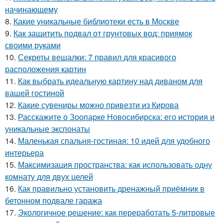
начинающему
8.
Какие уникальные библиотеки есть в Москве
9.
Как защитить подвал от грунтовых вод: приямок
своими руками
10.
Секреты вешалки: 7 правил для красивого
расположения картин
11.
Как выбрать идеальную картину над диваном для
вашей гостиной
12.
Какие сувениры можно привезти из Кирова
13.
Расскажите о Зоопарке Новосибирска: его история и
уникальные экспонаты
14.
Маленькая спальня-гостиная: 10 идей для удобного
интерьера
15.
Максимизация пространства: как использовать одну
комнату для двух целей
16.
Как правильно установить дренажный приёмник в
бетонном подвале гаража
17.
Экологичное решение: как переработать 5-литровые