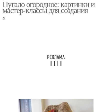
Пугало огородное: картинки и
Пугала из подручных
Пугала для детских
мастер-классы для создания
материалов
занятий
2