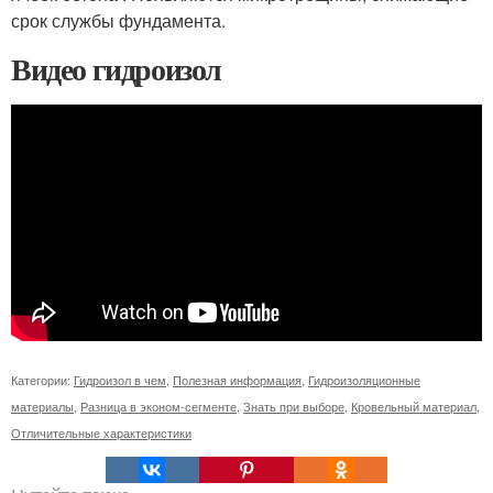
срок службы фундамента.
Видео гидроизол
Категории:
Гидроизол в чем
,
Полезная информация
,
Гидроизоляционные
материалы
,
Разница в эконом-сегменте
,
Знать при выборе
,
Кровельный материал
,
Отличительные характеристики