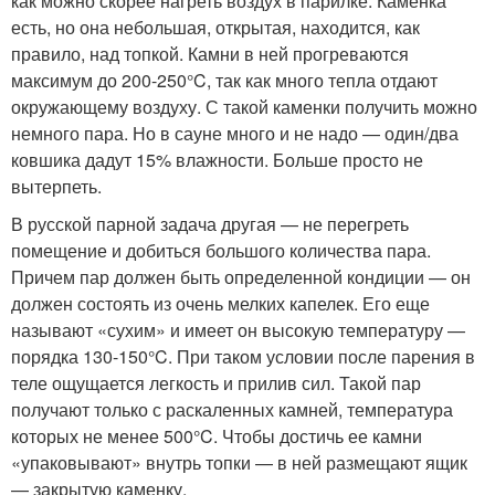
как можно скорее нагреть воздух в парилке. Каменка
есть, но она небольшая, открытая, находится, как
правило, над топкой. Камни в ней прогреваются
максимум до 200-250°C, так как много тепла отдают
окружающему воздуху. С такой каменки получить можно
немного пара. Но в сауне много и не надо — один/два
ковшика дадут 15% влажности. Больше просто не
вытерпеть.
В русской парной задача другая — не перегреть
помещение и добиться большого количества пара.
Причем пар должен быть определенной кондиции — он
должен состоять из очень мелких капелек. Его еще
называют «сухим» и имеет он высокую температуру —
порядка 130-150°C. При таком условии после парения в
теле ощущается легкость и прилив сил. Такой пар
получают только с раскаленных камней, температура
которых не менее 500°C. Чтобы достичь ее камни
«упаковывают» внутрь топки — в ней размещают ящик
— закрытую каменку.