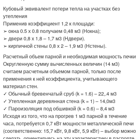
Кубовый эквивалент потери тепла на участках без
утепления
Применив коэффициент 1,2 к площади:
➢ окна 0.5 х 0.8 получаем 0,48 м3 (Hокна);
➢ двери 0,8 х 1,8 – 1,7 м3 (Hдвери).
➢ кирпичной стены 0,8 х 2 – 1,9 м3 (Hстены).
Расчетный объем парной и необходимая мощность печки
Округленную сумму вычисленных величин (14 м3)
считаем расчетным объемом парной, только после
применения к ней коэффициента, учитывающего
материал стен.
✓ Обычный бревенчатый сруб (k = 1.6) – 22,.4 м3
✓ Утепленная деревянная стена (k = 1) – 14,0м3
✓ Пароизоляция под обшивкой (k = 0.6) – 8,4 м3
Исходя из того, что на прогрев 1 м3 парной в течение
часа, потребуется 0,7 кВт мощности металлической печи
(соответственно: 15,7 кВт, 9,8 кВт, 5,9 кВт) – выбор можно
сделать, ориентируясь на эту характеристику в паспорте