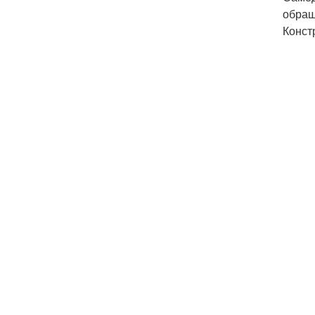
обращ
Конст