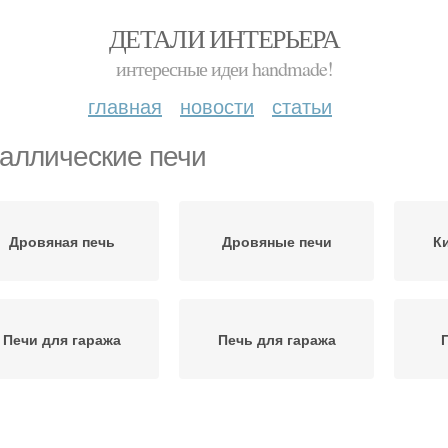
ДЕТАЛИ ИНТЕРЬЕРА
интересные идеи handmade!
главная
новости
статьи
аллические печи
Дровяная печь
Дровяные печи
К
Печи для гаража
Печь для гаража
Печи по сравнению
Металлическая печь
П