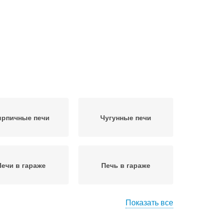
ирпичные печи
Чугунные печи
Печи в гараже
Печь в гараже
Показать все
ечь для бани
Печи для бани