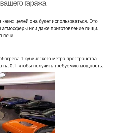
вашего гаража
каких целей она будет использоваться. Это
модельные печи
Печи для русской бани
ой атмосферы или даже приготовление пищи.
 печи.
Воздухообмещение в
ечи из металла
обогрева 1 кубического метра пространства
металлической печи
а на 0,1, чтобы получить требуемую мощность.
ух в самодельной
Дров в печи
печи
дамент под печь
Вертикальная печь