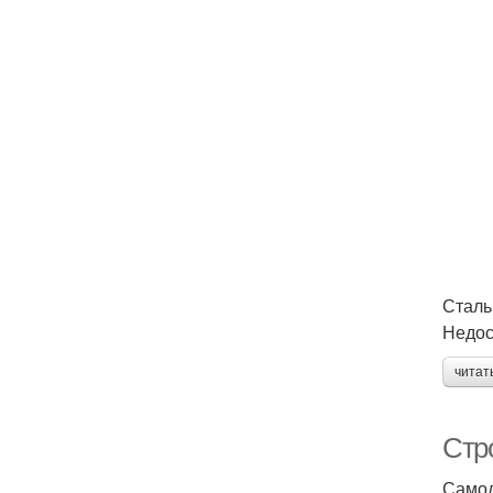
Сталь
Недос
читат
Стр
Самод