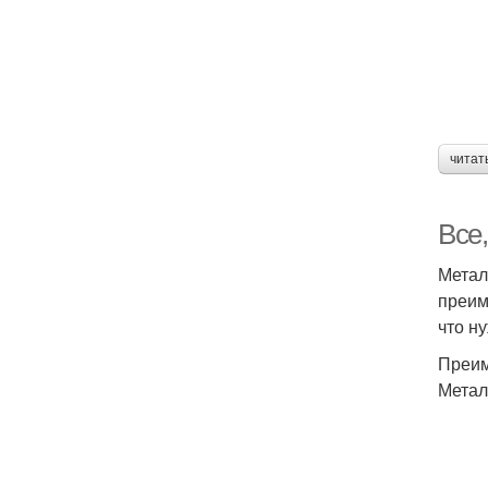
читат
Все,
Метал
преим
что н
Преим
Метал