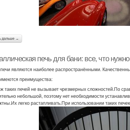
Печи из трубы
Металлическая печка
Печи
Материал в печь
Металлическая стена
ь дальше →
ллическая печь для бани: все, что нужно
Банная печь
Печь в бане
Ж
 печи являются наиболее распространёнными. Качественные
 имеются преимущества:
ж таких печей не вызывает чрезмерных сложностей.По сра
Стальные печи
Печь в обкладке
ительно небольшой, поэтому нет необходимости устанавли
ктны.Их легко растапливать.При использовании таких пече