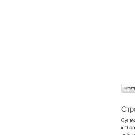
читат
Стр
Сущес
к сбо
дейст