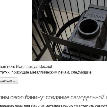
ная печь Источник yandex.net
татки, присущие металлическим печам, следующие:
ь дальше →
оим свою банину: создание самодельной 
ельную печь для бани из металла можно смастерить самос