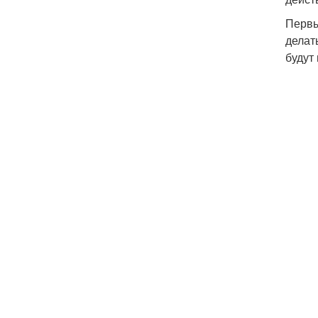
Первы
делат
будут