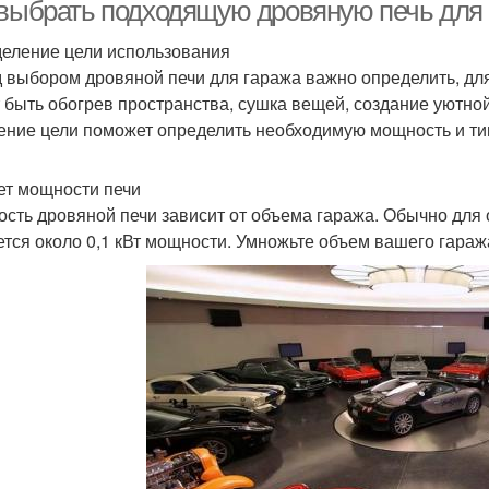
 выбрать подходящую дровяную печь для 
еление цели использования
 выбором дровяной печи для гаража важно определить, для 
Кирпичная печь
Печь из металла
Са
 быть обогрев пространства, сушка вещей, создание уютн
ение цели поможет определить необходимую мощность и тип
ет мощности печи
еталлическая труба
Банные печи
П
сть дровяной печи зависит от объема гаража. Обычно для 
ется около 0,1 кВт мощности. Умножьте объем вашего гараж
Возд
Собственная печь
Самодельная печь
епло между печью
Сварки для печи
Фун