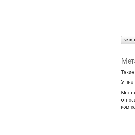
читат
Мета
Такие
У них
Монта
относ
компа