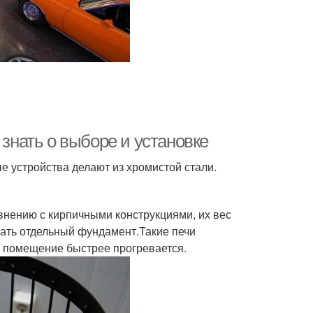
Плитка в печи
Воздух в печь
 из нержавеющей
Печи в бане
стали
 знать о выборе и установке
Требования к
елезная печь
 устройства делают из хромистой стали.
металлическим печам
внению с кирпичными конструкциями, их вес
вать отдельный фундамент.Такие печи
к помещение быстрее прогревается.