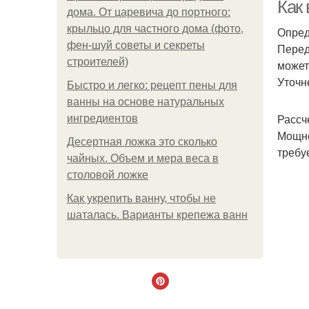
Как
дома. От царевича до портного:
крыльцо для частного дома (фото,
Опред
фен-шуй советы и секреты
Перед
строителей)
может
Уточн
Быстро и легко: рецепт пены для
ванны на основе натуральных
Рассч
ингредиентов
М
Мощно
Десертная ложка это сколько
требу
чайных. Объем и мера веса в
столовой ложке
Как укрепить ванну, чтобы не
шаталась. Варианты крепежа ванн
Т