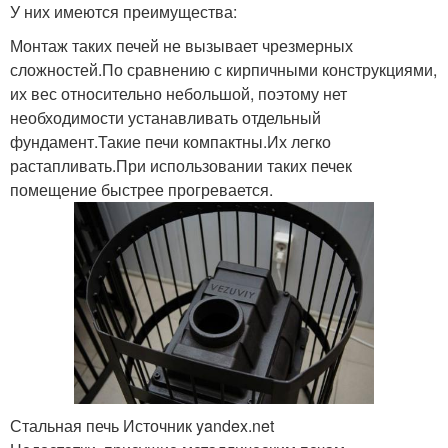
У них имеются преимущества:
Расслабление в бане
Дров в печи
Монтаж таких печей не вызывает чрезмерных
сложностей.По сравнению с кирпичными конструкциями,
их вес относительно небольшой, поэтому нет
необходимости устанавливать отдельный
фундамент.Такие печи компактны.Их легко
Тепло между печью
Труба для печи
растапливать.При использовании таких печек
помещение быстрее прогревается.
Топлива в печи
Сварки для печи
Фундамент под печь
Вертикальная печь
Стальная печь Источник yandex.net