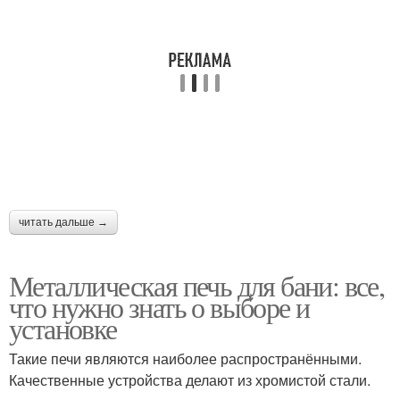
Трубы для бани
Печи из трубы
Железная печь
Железные печи
читать дальше →
Проект для
Печка для бани
металлической печи
Металлическая печь для бани: все,
что нужно знать о выборе и
установке
Устройство для
Печь в бане
металлической печи
Такие печи являются наиболее распространёнными.
Качественные устройства делают из хромистой стали.