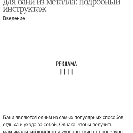
для бани из металла: подробный
инструктаж
Введение
Металлические печи
Кирпичная печь
Неполадки в
Самодельная печь
самодельной печи
Печки для бани
Банные печи
Бани являются одним из самых популярных способов
Воздухообмещение в
Печи из металла
отдыха и ухода за собой. Однако, чтобы получить
металлической печи
максимальный комфорт и удовольствие от процедуры,