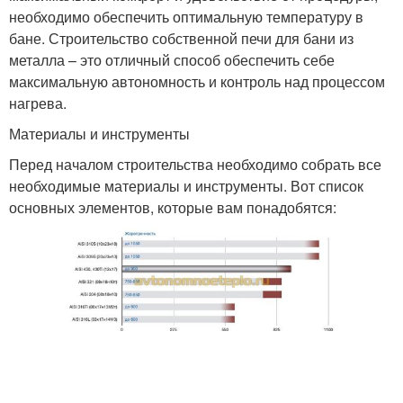
необходимо обеспечить оптимальную температуру в
бане. Строительство собственной печи для бани из
металла – это отличный способ обеспечить себе
Стальная печь
Стальные печи
максимальную автономность и контроль над процессом
нагрева.
Материалы и инструменты
Воздух в самодельной
Перед началом строительства необходимо собрать все
Банная печь
печи
необходимые материалы и инструменты. Вот список
основных элементов, которые вам понадобятся:
Печь из железа
Печи из железа
Недорогие печи
Чугунные печи