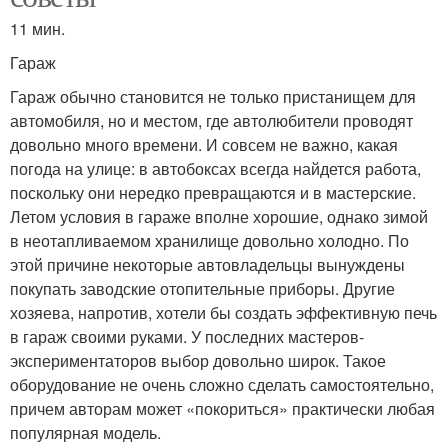
11 мин.
Инфракрасная печь
Места для печи
Гараж
Гараж обычно становится не только пристанищем для
автомобиля, но и местом, где автолюбители проводят
Горения перед
довольно много времени. И совсем не важно, какая
Гараж для установки
обычными печами
погода на улице: в автобоксах всегда найдется работа,
поскольку они нередко превращаются и в мастерские.
Летом условия в гараже вполне хорошие, однако зимой
в неотапливаемом хранилище довольно холодно. По
Горения в гараже
Обогрев для гаража
этой причине некоторые автовладельцы вынуждены
покупать заводские отопительные приборы. Другие
хозяева, напротив, хотели бы создать эффективную печь
в гараж своими руками. У последних мастеров-
экспериментаторов выбор довольно широк. Такое
Горения для гаража
Обогреватель в гараже
оборудование не очень сложно сделать самостоятельно,
причем авторам может «покориться» практически любая
популярная модель.