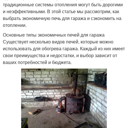
Печь для отопления
Печки для гаража
традиционные системы отопления могут быть дорогими
и неэффективными. В этой статье мы рассмотрим, как
выбрать экономичную печь для гаража и сэкономить на
отоплении.
Печка в гараже
Печки в гараже
Основные типы экономичных печей для гаража
Существует несколько видов печей, которые можно
использовать для обогрева гаража. Каждый из них имеет
свои преимущества и недостатки, и выбор зависит от
ваших потребностей и бюджета.
Гараж в городе
Печи на расход
Печи с принудительной
Конвекция для гаража
конвекцией
Печь с принудительной
Конвекция в гараже