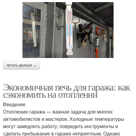
Инфракрасные печи
Печи в гараж
Печи из газового
Теплообмен в печи
баллона
читать дальше →
Баллон в гараж
Банная печь
Экономичная печь для гаража: как
сэкономить на отоплении
Введение
Печи от ржавчины
Кирпичная печь
Отопление гаража — важная задача для многих
автомобилистов и мастеров. Холодные температуры
могут замедлить работу, повредить инструменты и
сделать пребывание в гараже неприятным. Однако