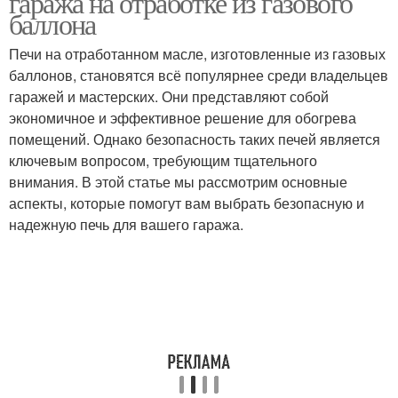
гаража на отработке из газового
баллона
Печи на отработанном масле, изготовленные из газовых
баллонов, становятся всё популярнее среди владельцев
Печка для гаража
Самодельная печь
гаражей и мастерских. Они представляют собой
экономичное и эффективное решение для обогрева
помещений. Однако безопасность таких печей является
ключевым вопросом, требующим тщательного
Печи в гараже
Экономичная печь
внимания. В этой статье мы рассмотрим основные
аспекты, которые помогут вам выбрать безопасную и
надежную печь для вашего гаража.
Экономичные печи
Печи на дровах
Газовые печи
Электрические печи