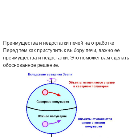
Печи для отопления
Гаражная печь
Преимущества и недостатки печей на отработке
Перед тем как приступить к выбору печи, важно её
Дровяная печь
Дровяные печи
преимущества и недостатки. Это поможет вам сделать
обоснованное решение.
Металлические печи
Кирпичные печи
Чугунные печи
Печь в гараже