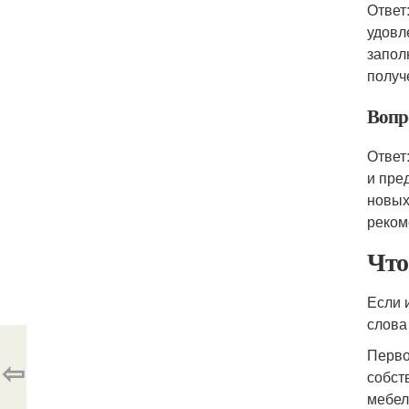
Ответ
удовл
запол
получ
Вопр
Ответ
и пре
новых
реком
Что
Если 
слова
Перво
⇦
собст
мебел