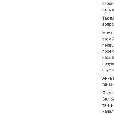
своей
Есть 
Таким
вопро
Мне п
этом 
перву
проек
назыв
почув
служи
Анна 
"диза
Я име
Зал б
такие
начале