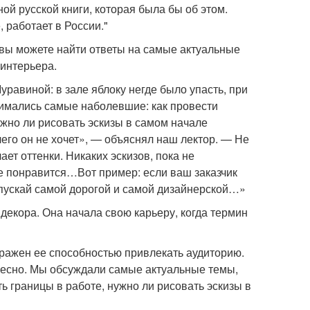
ой русской книги, которая была бы об этом.
 работает в России."
 вы можете найти ответы на самые актуальные
 интерьера.
равиной: в зале яблоку негде было упасть, при
нимались самые наболевшие: как провести
нужно ли рисовать эскизы в самом начале
 чего он не хочет», — объяснял наш лектор. — Не
ет оттенки. Никаких эскизов, пока не
 не понравится…Вот пример: если ваш заказчик
, пускай самой дорогой и самой дизайнерской…»
декора. Она начала свою карьеру, когда термин
оражен ее способностью привлекать аудиторию.
ересно. Мы обсуждали самые актуальные темы,
ить границы в работе, нужно ли рисовать эскизы в