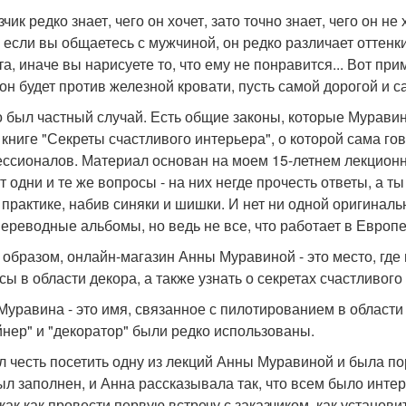
чик редко знает, чего он хочет, зато точно знает, чего он н
, если вы общаетесь с мужчиной, он редко различает оттенки
та, иначе вы нарисуете то, что ему не понравится... Вот при
 он будет против железной кровати, пусть самой дорогой и с
о был частный случай. Есть общие законы, которые Муравин
книге "Секреты счастливого интерьера", о которой сама гово
ссионалов. Материал основан на моем 15-летнем лекционно
т одни и те же вопросы - на них негде прочесть ответы, а ты
 практике, набив синяки и шишки. И нет ни одной оригинальн
переводные альбомы, но ведь не все, что работает в Европе,
 образом, онлайн-магазин Анны Муравиной - это место, где
сы в области декора, а также узнать о секретах счастливого
Муравина - это имя, связанное с пилотированием в области 
йнер" и "декоратор" были редко использованы.
л честь посетить одну из лекций Анны Муравиной и была п
ыл заполнен, и Анна рассказывала так, что всем было инт
 как как провести первую встречу с заказчиком, как установ