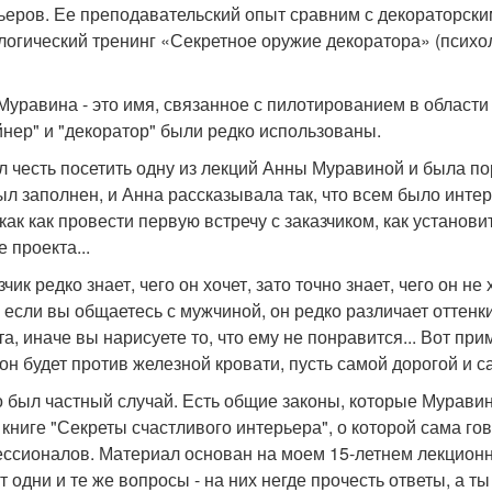
ьеров. Ее преподавательский опыт сравним с декораторски
логический тренинг «Секретное оружие декоратора» (психо
Муравина - это имя, связанное с пилотированием в области 
йнер" и "декоратор" были редко использованы.
л честь посетить одну из лекций Анны Муравиной и была п
ыл заполнен, и Анна рассказывала так, что всем было инт
 как как провести первую встречу с заказчиком, как установ
 проекта...
чик редко знает, чего он хочет, зато точно знает, чего он н
, если вы общаетесь с мужчиной, он редко различает оттенки
та, иначе вы нарисуете то, что ему не понравится... Вот при
 он будет против железной кровати, пусть самой дорогой и с
о был частный случай. Есть общие законы, которые Муравин
книге "Секреты счастливого интерьера", о которой сама гово
ссионалов. Материал основан на моем 15-летнем лекционно
т одни и те же вопросы - на них негде прочесть ответы, а ты