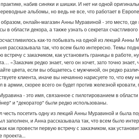
 практике, набив синяки и шишки. И нет ни одной оригинальн
переводные альбомы, но ведь не все, что работает в Европе,
 образом, онлайн-магазин Анны Муравиной - это место, где
сы в области декора, а также узнать о секретах счастливого
осчастливилось как-то побывать на одной из лекций Анны Му
Аня рассказывала так, что всем было интересно. Темы под
ю встречу с заказчиком, как установить границы в работе, 
та… «Заказчик редко знает, чего он хочет, зато точно знает,
айте цвета, если вы общаетесь с мужчиной, он редко различа
ствуете клиента, иначе вы нечаянно нарисуете то, что ему
л в армии, скорее всего он будет против железной кровати
Муравина - это имя, связанное с пилотированием в области 
йнер" и "декоратор" были редко использованы.
л честь посетить одну из лекций Анны Муравиной и была п
ыл заполнен, и Анна рассказывала так, что всем было инт
 как как провести первую встречу с заказчиком, как установ
 проекта...