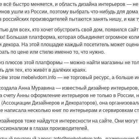
е всё быстро меняется, и область дизайна интерьеров — не
инов ушли из России, поэтому выбрать что-нибудь для дома
в российских производителей пытаются занять нишу, и как 
тью для всех, кто хочет обустроить свой дом, появился сайт
ах! Большая платформа, которая объединяет огромное коли
и декора. На этой площадке каждый посетитель может оцен
рать по цене или стилю именно то, что нужно.
из плюсов этой платформы — можно найти магазины не толь
ь для тех, кто живёт в далёких краях.
сём этом mebelvdom.info — не торговый ресурс, а больше
создала Анна Муравина — известный дизайнер интерьеров, 
На счету Анны оформление интерьеров не только в России, 
(Ассоциации Дизайнеров и Декораторов), она организовала
же написала несколько книг по интерьерам и сервировкам ст
изайнеров тоже найдутся интересности на сайте. Они могут
ссионализм в глазах производителей.
ктный почтовый адрес: info@mebelvdom.info , размещение б