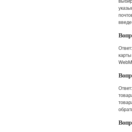
выбир
указы
почто
введе
Вопр
Ответ
карты
WebMo
Вопр
Ответ
товар
товар
обрат
Вопр