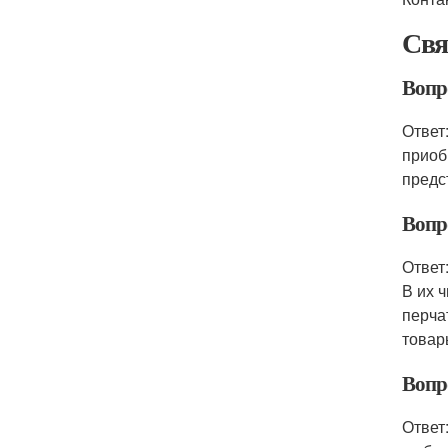
Свя
Вопр
Ответ
приоб
предс
Вопр
Ответ
В их 
перча
товар
Вопр
Ответ