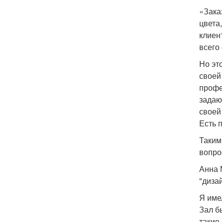
«Заказ
цвета
клиен
всего
Но эт
своей 
профе
задаю
своей
Есть 
Таким
вопро
Анна 
"диза
Я име
Зал б
такие