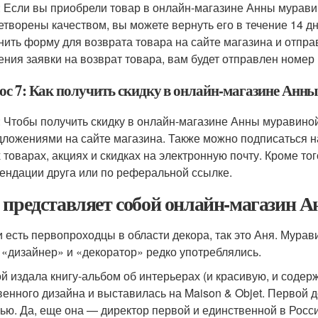
: Если вы приобрели товар в онлайн-магазине Анны муравин
етворены качеством, вы можете вернуть его в течение 14 д
нить форму для возврата товара на сайте магазина и отпра
ения заявки на возврат товара, вам будет отправлен номер 
ос 7: Как получить скидку в онлайн-магазине Анн
: Чтобы получить скидку в онлайн-магазине Анны муравино
дложениями на сайте магазина. Также можно подписаться н
 товарах, акциях и скидках на электронную почту. Кроме тог
ендации друга или по реферальной ссылке.
 представляет собой онлайн-магазин
и есть первопроходцы в области декора, так это Аня. Мурав
 «дизайнер» и «декоратор» редко употреблялись.
й издала книгу-альбом об интерьерах (и красивую, и соде
венного дизайна и выставилась на Maison & Objet. Первой 
ью. Да, еще она — директор первой и единственной в Росс