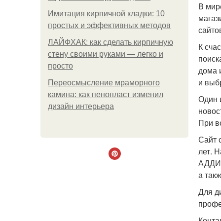
В мир
Имитация кирпичной кладки: 10
магаз
простых и эффективных методов
сайто
ЛАЙФХАК: как сделать кирпичную
К счас
стену своими руками — легко и
поиск
просто
дома 
и выб
Переосмысление мраморного
камина: как пенопласт изменил
Один 
дизайн интерьера
новост
При в
Сайт 
лет. 
АДДИ 
а так
Для д
профе
Конта