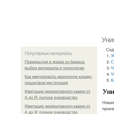
Уни
Сод
Популярные материалы
У
С
Перекрытия в домах из бревна:
Ч
выбор материала и технологии
Ч
Как имитировать кирпичную кладку:
К
пошаговая инструкция
Уни
Имитация декоративного камня от
А до Я: полное руководство
Новая
Имитация декоративного камня от
произ
А до Я: полное руководство