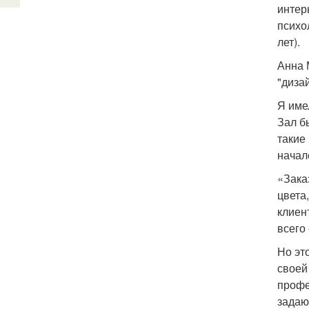
интер
психо
лет).
Анна 
"диза
Я име
Зал б
такие
начале
«Заказ
цвета
клиен
всего
Но эт
своей 
профе
задаю