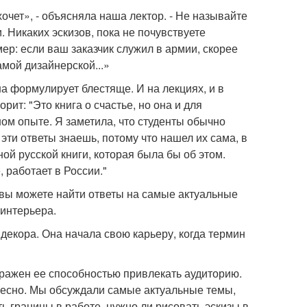
е хочет», - объясняла наша лектор. - Не называйте
. Никаких эскизов, пока не почувствуете
мер: если ваш заказчик служил в армии, скорее
амой дизайнерской...»
а формулирует блестяще. И на лекциях, и в
рит: "Это книга о счастье, но она и для
м опыте. Я заметила, что студенты обычно
 эти ответы знаешь, потому что нашел их сама, в
ой русской книги, которая была бы об этом.
 работает в России."
 вы можете найти ответы на самые актуальные
 интерьера.
декора. Она начала свою карьеру, когда термин
оражен ее способностью привлекать аудиторию.
ересно. Мы обсуждали самые актуальные темы,
ить границы в работе, нужно ли рисовать эскизы в