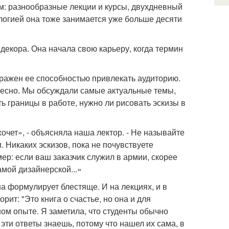
м: разнообразные лекции и курсы, двухдневный
логией она тоже занимается уже больше десяти
декора. Она начала свою карьеру, когда термин
оражен ее способностью привлекать аудиторию.
ересно. Мы обсуждали самые актуальные темы,
ить границы в работе, нужно ли рисовать эскизы в
е хочет», - объясняла наша лектор. - Не называйте
. Никаких эскизов, пока не почувствуете
мер: если ваш заказчик служил в армии, скорее
амой дизайнерской...»
а формулирует блестяще. И на лекциях, и в
рит: "Это книга о счастье, но она и для
м опыте. Я заметила, что студенты обычно
 эти ответы знаешь, потому что нашел их сама, в