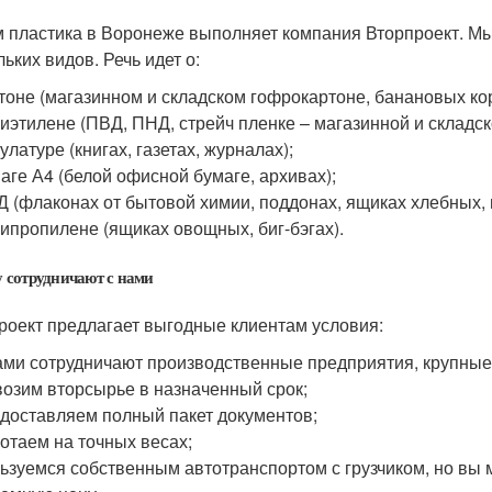
 пластика в Воронеже выполняет компания Вторпроект. М
ьких видов. Речь идет о:
тоне (магазинном и складском гофрокартоне, банановых кор
иэтилене (ПВД, ПНД, стрейч пленке – магазинной и складск
улатуре (книгах, газетах, журналах);
аге А4 (белой офисной бумаге, архивах);
 (флаконах от бытовой химии, поддонах, ящиках хлебных, 
ипропилене (ящиках овощных, биг-бэгах).
 сотрудничают с нами
роект предлагает выгодные клиентам условия:
ами сотрудничают производственные предприятия, крупные
озим вторсырье в назначенный срок;
доставляем полный пакет документов;
отаем на точных весах;
ьзуемся собственным автотранспортом с грузчиком, но вы 