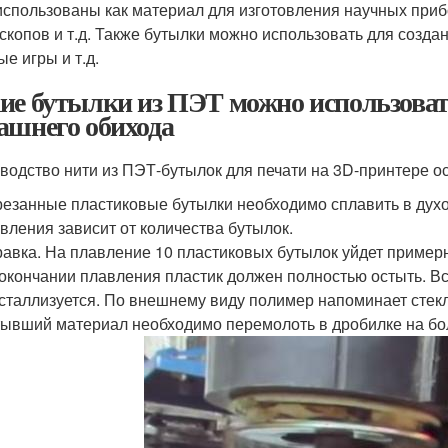
использованы как материал для изготовления научных приб
скопов и т.д. Также бутылки можно использовать для создан
е игры и т.д.
ие бутылки из ПЭТ можно использовать
ашнего обихода
водство нити из ПЭТ-бутылок для печати на 3D-принтере 
езанные пластиковые бутылки необходимо сплавить в дух
вления зависит от количества бутылок.
авка. На плавление 10 пластиковых бутылок уйдет примерн
окончании плавления пластик должен полностью остыть. Вс
сталлизуется. По внешнему виду полимер напоминает стекл
ывший материал необходимо перемолоть в дробилке на бо