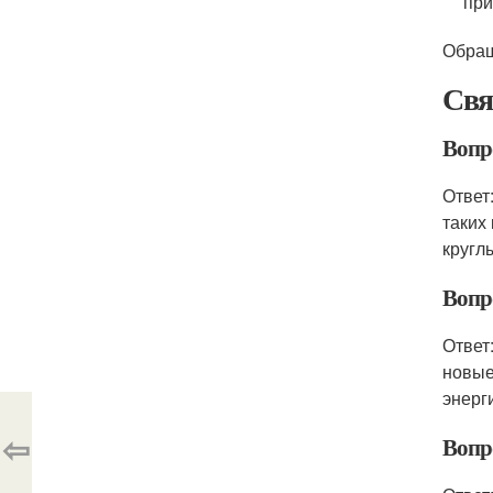
при
Обращ
Свя
Вопр
Ответ
таких
кругл
Вопр
Ответ
новые
энерг
⇦
Вопр