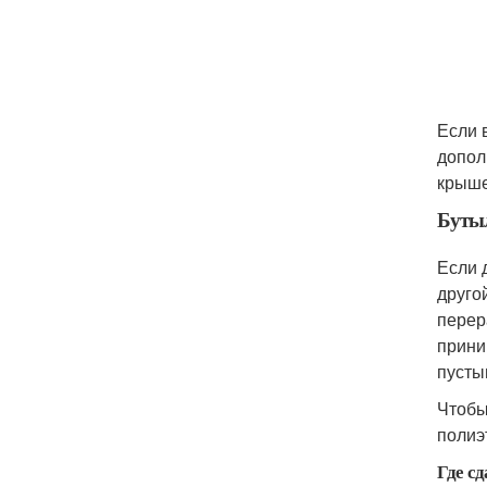
Если 
допол
крыше
Бутыл
Если 
друго
перер
прини
пусты
Чтобы
полиэ
Где сд