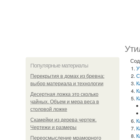
Ути
Сод
Популярные материалы
У
С
Перекрытия в домах из бревна:
К
выбор материала и технологии
К
Десертная ложка это сколько
К
чайных. Объем и мера веса в
столовой ложке
Скамейки из дерева чертеж.
К
Чертежи и размеры
К
К
Переосмысление мраморного