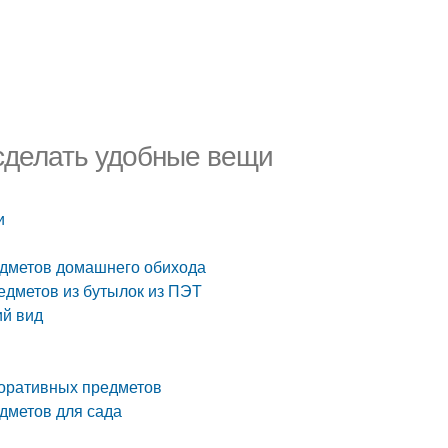
 сделать удобные вещи
и
едметов домашнего обихода
едметов из бутылок из ПЭТ
ий вид
коративных предметов
дметов для сада