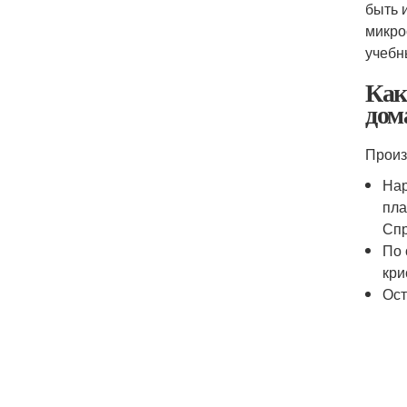
быть 
микро
учебны
Как
дом
Произ
Нар
пла
Спр
По 
кри
Ост