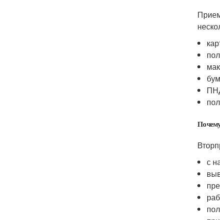
Прием
нескол
кар
пол
мак
бум
ПНД
пол
Почему
Вторп
с н
выв
пре
раб
пол