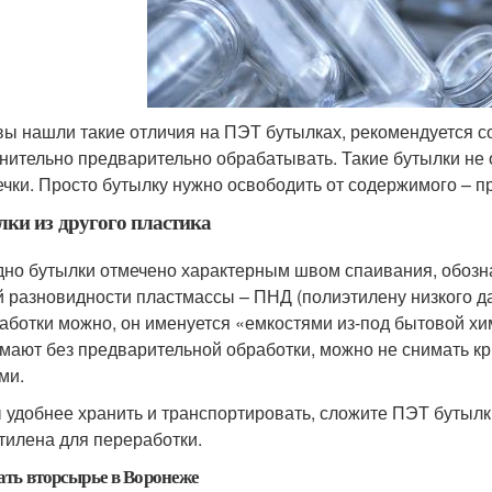
вы нашли такие отличия на ПЭТ бутылках, рекомендуется со
нительно предварительно обрабатывать. Такие бутылки не 
чки. Просто бутылку нужно освободить от содержимого – 
ки из другого пластика
дно бутылки отмечено характерным швом спаивания, обозна
й разновидности пластмассы – ПНД (полиэтилену низкого да
аботки можно, он именуется «емкостями из-под бытовой х
мают без предварительной обработки, можно не снимать кр
ми.
 удобнее хранить и транспортировать, сложите ПЭТ бутылк
тилена для переработки.
ать вторсырье в Воронеже