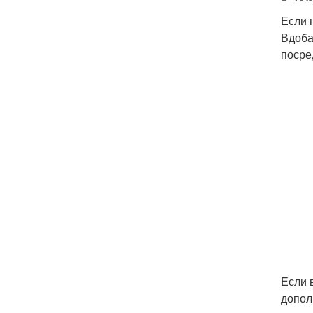
Если 
Вдоба
посре
Если 
допол