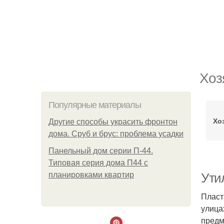
Хоз
Популярные материалы
Хо
Другие способы украсить фронтон
дома. Сруб и брус: проблема усадки
Панельный дом серии П-44.
Типовая серия дома П44 с
планировками квартир
Ути
Пласт
улица
предм