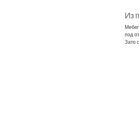
Из 
Мебел
под о
Зато 