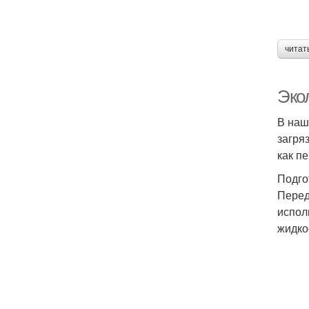
читат
Эко
В наш
загря
как п
Подго
Перед
испол
жидко