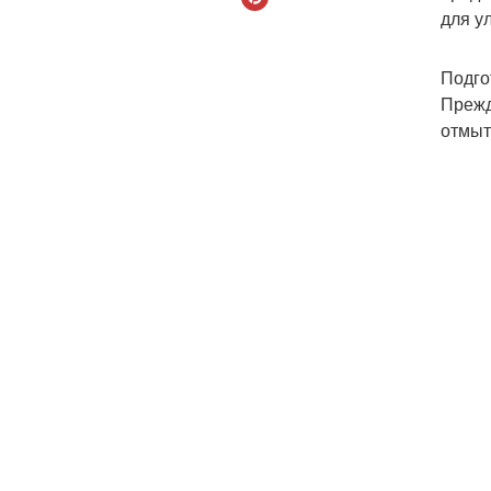
для у
Подго
Прежд
отмыт