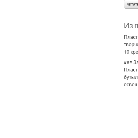
читат
Из 
Пласт
творч
10 кр
### З
Пласт
бутыл
освещ