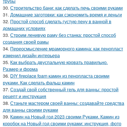
трубы
30.
Строительство бани: как сделать печь своими руками
31.
Домашние заготовки: как сэкономить время и деньги
32.
Простой способ сделать густую пену в ванной в
домашних условиях
33.
Строим ленивую раму без станка: простой способ
создания своей рамы
34.
Переосмысление мраморного камина: как пенопласт
изменил дизайн интерьера
35.
Как выбрать двуспальную кровать правильно.
Размер и форма
36.
DIY fireplace foam камин из пенопласта своими
руками. Как сделать фальш камин
37.
Создай свой собственный гель для ванны: простой
рецепт и инструкция
38.
Станьте мастером своей ванны: создавайте средства
для ванны своими руками
39.
Камин на Новый год 2023 своими Руками. Камин из
коробок на Новый год своими руками: инструкция, фото