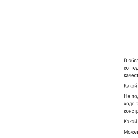
В обл
котте
качес
Какой
Не по
ходе 
конст
Какой
Может