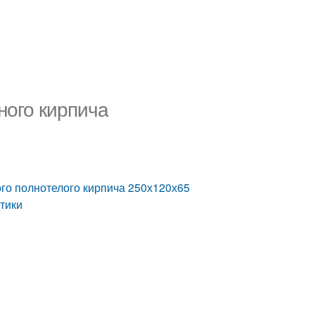
ного кирпича
ого полнотелого кирпича 250х120х65
тики