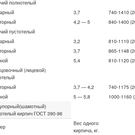
чий полнотелый
нарный
3,7
740-1410 (2
торный
4,2 — 5
840-1400 (2
чий пустотелый
нарный
3,2
810-1110 (2
торный
3,7
865-1148 (2
ной
5,4
810-1120 (2
цовочный (лицевой)
отелый
торный
3,7 — 4,2
740-1175 (2
ной
5 — 5,8
1000-1160 (
упорный(шамотный)
отелый кирпич ГОСТ 390-96
Вес одного
ер
кирпича, кг.