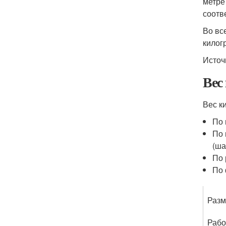
метре
соотв
Во вс
килог
Источ
Вес
Вес к
По 
По 
(ша
По 
По 
Разм
Рабо