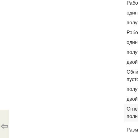
Рабо
оди
полу
Рабо
оди
полу
двой
Обли
пуст
полу
двой
Огне
полн
⇦
Разм