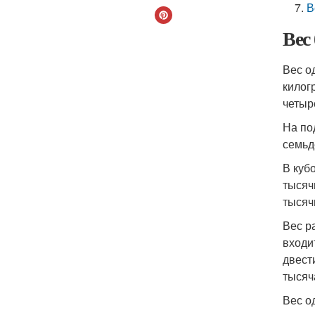
В
Вес
Вес о
килог
четыр
На по
семьд
В куб
тысяч
тысяч
Вес р
входи
двест
тысяч
Вес о