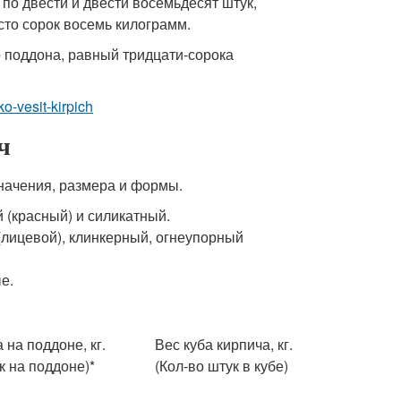
по двести и двести восемьдесят штук,
сто сорок восемь килограмм.
о поддона, равный тридцати-сорока
ko-vesit-kirpich
ч
значения, размера и формы.
 (красный) и силикатный.
(лицевой), клинкерный, огнеупорный
е.
 на поддоне, кг.
Вес куба кирпича, кг.
к на поддоне)*
(Кол-во штук в кубе)