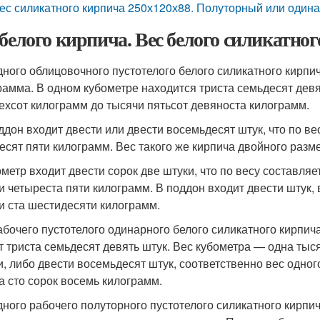
ес силикатного кирпича 250х120х88. Полуторный или один
 белого кирпича. Вес белого силикатно
дного облицовочного пустотелого белого силикатного кирпич
рамма. В одном кубометре находится триста семьдесят девят
ехсот килограмм до тысячи пятьсот девяноста килограмм.
ддон входит двести или двести восемьдесят штук, что по ве
есят пяти килограмм. Вес такого же кирпича двойного разме
ометр входит двести сорок две штуки, что по весу составляе
и четыреста пяти килограмм. В поддон входит двести штук, 
и ста шестидесяти килограмм.
абочего пустотелого одинарного белого силикатного кирпича
т триста семьдесят девять штук. Вес кубометра — одна ты
и, либо двести восемьдесят штук, соответственно вес одно
а сто сорок восемь килограмм.
дного рабочего полуторного пустотелого силикатного кирпич