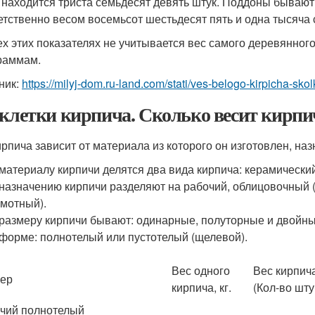
 находится триста семьдесят девять штук. Поддоны бывают 
етственно весом восемьсот шестьдесят пять и одна тысяча 
ех этих показателях не учитывается вес самого деревянног
раммам.
ник:
https://milyj-dom.ru-land.com/stati/ves-belogo-kirpicha-skol
 клетки кирпича. Сколько весит кирпи
ирпича зависит от материала из которого он изготовлен, на
материалу кирпичи делятся два вида кирпича: керамический
назначению кирпичи разделяют на рабочий, облицовочный 
мотный).
размеру кирпичи бывают: одинарные, полуторные и двойны
форме: полнотелый или пустотелый (щелевой).
Вес одного
Вес кирпича
ер
кирпича, кг.
(Кол-во шту
чий полнотелый