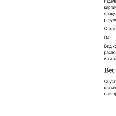
издел
кирпи
браку
резул
О том
На
Вид к
распо
изгот
Вес
Обуст
физич
посто