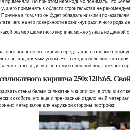
ия применяли. Но при этом необходимо понимать, что бол
чу, а его применять в области строительства не рекомендует
. Причина в том, что он будет обладать низкими показателям
ьтате чего на его поверхности возникнут различного рода 
 какой размер шаматного кирпича можно узнать из данной с
расного полнотелого кирпича представлен в форме прямоуг
ложены под прямым углом. Нос сегодня большинство произ
овления этого изделия, поэтому и внешний вид конечного пр
 силикатного кирпича 250х120х65. Сво
раивать стены белым силикатным кирпичом, в отличии от к
еских свойств, это еще и прекрасный отделочный материал
ронних материалов для наружной стороны постройки.