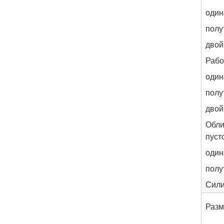
оди
полу
двой
Рабо
оди
полу
двой
Обли
пуст
оди
полу
Сили
Разм