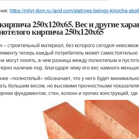
ник:
https://milyj-dom.ru-land.com/stati/ves-belogo-kirpicha-skol
 кирпича 250х120х65. Вес и другие хар
нотелого кирпича 250х120х65
ч – строительный материал, без которого сегодня невозмож
тименту теперь каждый потребитель может самостоятельно
не могут понять, в чем разница между полнотелым и пустот
терно наличие пор, благодаря чему его вес намного меньше
ние «полнотелый» обозначает, что у него будет минимальное
ать большим весом, но высокими прочностными показателя
дении фундаментов, стен, колонн и прочих конструкций, где