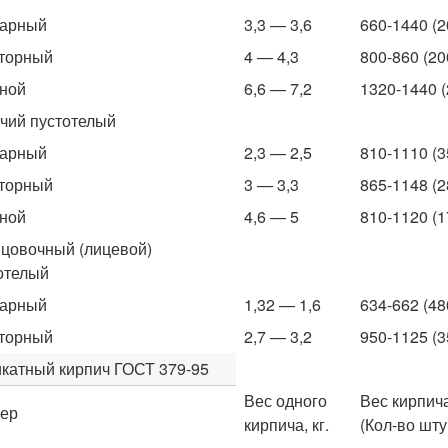
нарный
3,3 — 3,6
660-1440 (2
торный
4 — 4,3
800-860 (20
ной
6,6 — 7,2
1320-1440 (
чий пустотелый
нарный
2,3 — 2,5
810-1110 (3
торный
3 — 3,3
865-1148 (2
ной
4,6 — 5
810-1120 (1
цовочный (лицевой)
отелый
нарный
1,32 — 1,6
634-662 (48
торный
2,7 — 3,2
950-1125 (3
катный кирпич ГОСТ 379-95
Вес одного
Вес кирпича
ер
кирпича, кг.
(Кол-во шту