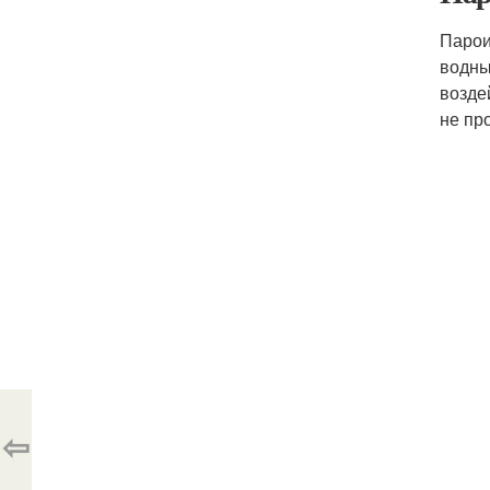
Парои
водны
возде
не пр
⇦