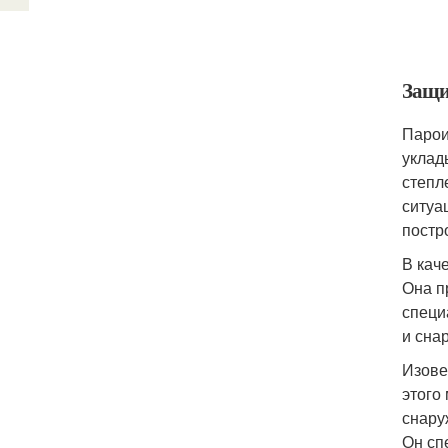
Защи
Парои
уклад
степл
ситуа
постр
В кач
Она п
специ
и сна
Изове
этого
снару
Он сп