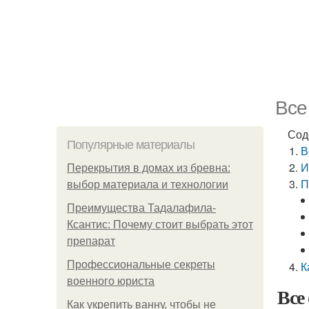
Все
Сод
Популярные материалы
В
И
Перекрытия в домах из бревна:
П
выбор материала и технологии
Преимущества Тадалафила-
Ксантис: Почему стоит выбрать этот
препарат
Профессиональные секреты
К
военного юриста
Все
Как укрепить ванну, чтобы не