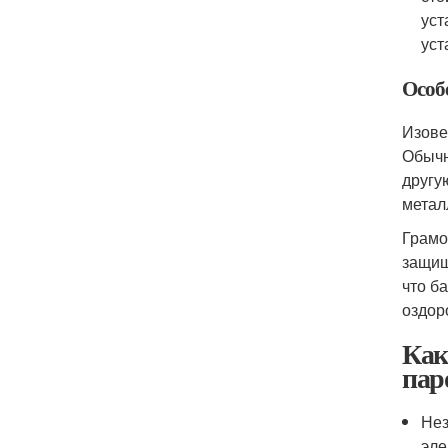
уст
уст
Особ
Изове
Обычн
другу
метал
Грамо
защищ
что б
оздор
Как
пар
Нез
эле