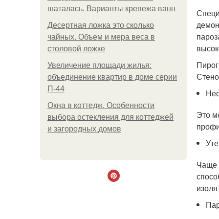
шаталась. Варианты крепежа ванн
Специ
демон
Десертная ложка это сколько
пароз
чайных. Объем и мера веса в
высок
столовой ложке
Пирог
Увеличение площади жилья:
Стено
объединение квартир в доме серии
П-44
Нес
Окна в коттедж. Особенности
Это м
выбора остекления для коттеджей
профи
и загородных домов
Уте
Чаще 
спосо
изоля
Пар