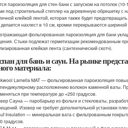
тся пароизоляция для стен бани с запуском на потолок (10-1
ми под строительный степлер на деревянную обрешетку с 
тичной клейкой лентой, которая также будет предотвраща
 делается нахлест в 10 см, кромки перекрываются шириной 
отражающая фольгированная пароизоляция для бани уклад
ения. Стыки подлежат герметизации рекомендованным пр
лизированная клейкая лента (сантехнический скотч).
спан для бань и саун. На рынке предст
ного материала:
kwool Lamella MAT — фольгированная пароизоляция повы
пендикулярному расположению волокон каменной ваты. Пр
меняться при температуре до +250 градусов.
вер Сауна — паробарьер из фольги и стекловаты, разрабо
ещений. Изовер не требует дополнительной установки пле
uf Insulation — минеральная вата с фильтрованным покры
0 градусов.