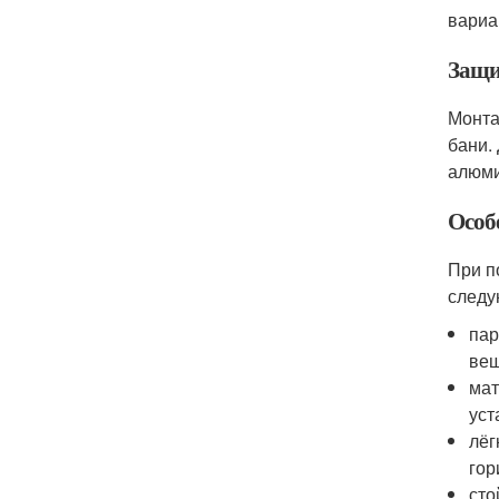
вариа
Защи
Монта
бани.
алюми
Особ
При п
следу
пар
вещ
мат
уст
лёг
гор
сто