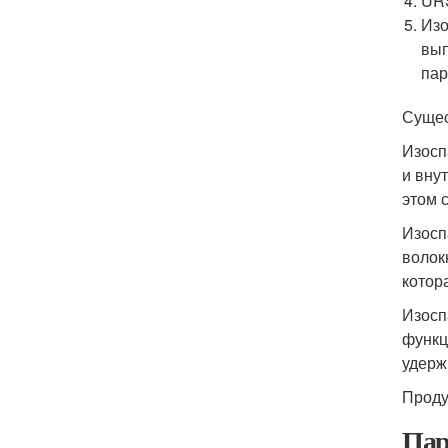
URS
Изо
вып
пар
Сущес
Изосп
и вну
этом 
Изосп
волок
котор
Изосп
функц
удерж
Проду
Пар