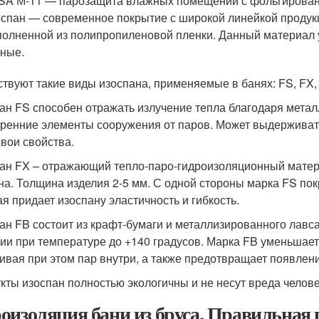
A М-11 — парозащита влажных помещений с фольгирован
спан — современное покрытие с широкой линейкой продукци
олненной из полипропиленовой пленки. Данный материал 
ные.
твуют такие виды изоспана, применяемые в банях: FS, FX,
ан FS способен отражать излучение тепла благодаря мета
тренние элементы сооружения от паров. Может выдерживать
свои свойства.
ан FX – отражающий тепло-паро-гидроизоляционный матер
на. Толщина изделия 2-5 мм. С одной стороны марка FS по
ая придает изоспану эластичность и гибкость.
ан FB состоит из крафт-бумаги и металлизированного лавс
ии при температуре до +140 градусов. Марка FB уменьшает
ивая при этом пар внутри, а также предотвращает появле
кты изоспан полностью экологичны и не несут вреда челове
оизоляция бани из бруса. Правильная 