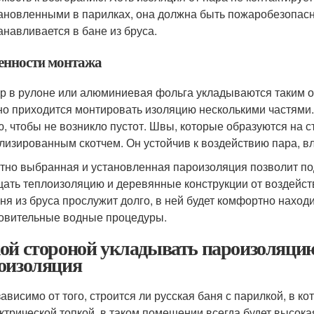
ановленными в парилках, она должна быть пожаробезопасно
анавливается в бане из бруса.
енности монтажа
р в рулоне или алюминиевая фольга укладываются таким о
о приходится монтировать изоляцию несколькими частями. 
ю, чтобы не возникло пустот. Швы, которые образуются на
лизированным скотчем. Он устойчив к воздействию пара, в
тно выбранная и установленная пароизоляция позволит по
ать теплоизоляцию и деревянные конструкции от воздействи
аня из бруса прослужит долго, в ней будет комфортно нахо
овительные водные процедуры.
ой стороной укладывать пароизоляцию 
оизоляция
ависимо от того, строится ли русская баня с парилкой, в к
ктрической топкой, в таком помещении всегда будет высока