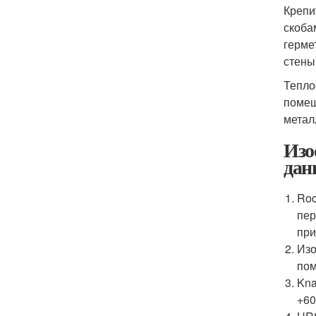
Крепи
скоба
герме
стены
Тепло
помещ
метал
Изо
дан
Roc
пер
при
Изо
пом
Kna
+60