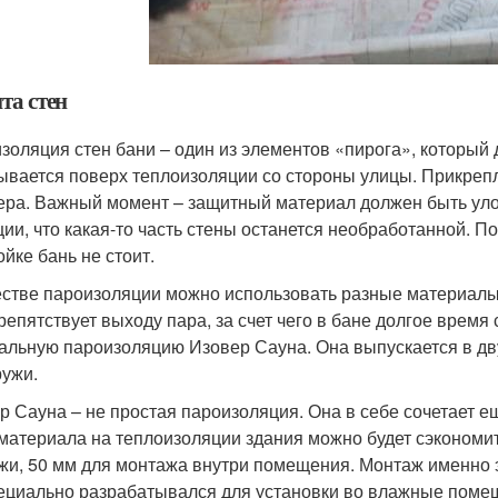
та стен
золяция стен бани – один из элементов «пирога», который 
ывается поверх теплоизоляции со стороны улицы. Прикреп
ера. Важный момент – защитный материал должен быть уло
ции, что какая-то часть стены останется необработанной. 
ойке бань не стоит.
естве пароизоляции можно использовать разные материал
репятствует выходу пара, за счет чего в бане долгое время
альную пароизоляцию Изовер Сауна. Она выпускается в дв
ружи.
р Сауна – не простая пароизоляция. Она в себе сочетает 
 материала на теплоизоляции здания можно будет сэкономи
жи, 50 мм для монтажа внутри помещения. Монтаж именно 
ециально разрабатывался для установки во влажные поме