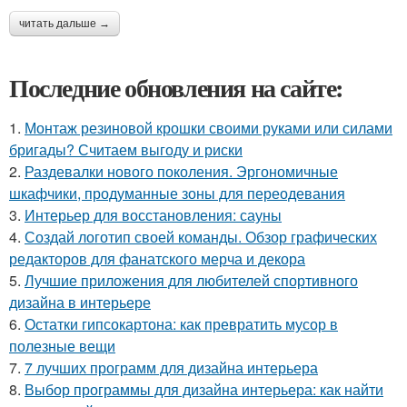
читать дальше →
Последние обновления на сайте:
1.
Монтаж резиновой крошки своими руками или силами
бригады? Считаем выгоду и риски
2.
Раздевалки нового поколения. Эргономичные
шкафчики, продуманные зоны для переодевания
3.
Интерьер для восстановления: сауны
4.
Создай логотип своей команды. Обзор графических
редакторов для фанатского мерча и декора
5.
Лучшие приложения для любителей спортивного
дизайна в интерьере
6.
Остатки гипсокартона: как превратить мусор в
полезные вещи
7.
7 лучших программ для дизайна интерьера
8.
Выбор программы для дизайна интерьера: как найти