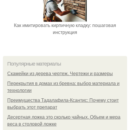
Как имитировать кирпичную кладку: пошаговая
инструкция
Популярные материалы
Скамейки из дерева чертеж. Чертежи и размеры
Перекрытия в домах из бревна: выбор материала и
технологии
Преимущества Тадалафила-Ксантис: Почему стоит
выбрать этот препарат
Десертная ложка это сколько чайных. Объем и мера
веса в столовой ложке