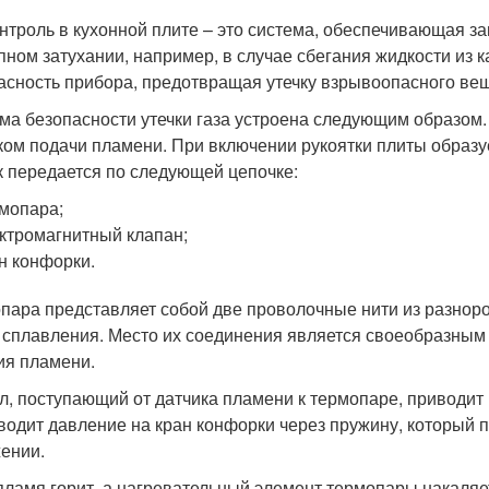
онтроль в кухонной плите – это система, обеспечивающая з
пном затухании, например, в случае сбегания жидкости из 
асность прибора, предотвращая утечку взрывоопасного ве
ма безопасности утечки газа устроена следующим образом. 
ком подачи пламени. При включении рукоятки плиты образуе
к передается по следующей цепочке:
мопара;
ктромагнитный клапан;
н конфорки.
пара представляет собой две проволочные нити из разнор
 сплавления. Место их соединения является своеобразны
ия пламени.
л, поступающий от датчика пламени к термопаре, приводит
водит давление на кран конфорки через пружину, который 
ении.
пламя горит, а нагревательный элемент термопары накаляет