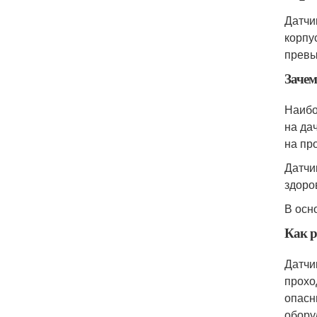
Датчи
корпу
превы
Зачем
Наибо
на да
на пр
Датчи
здоро
В осн
Как р
Датчи
прохо
опасн
обору