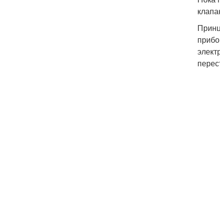
клапа
Принц
прибо
элект
перес