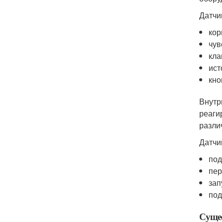
Датчи
кор
чув
кла
ист
кно
Внутр
реаги
разли
Датчи
под
пер
зап
под
Суще