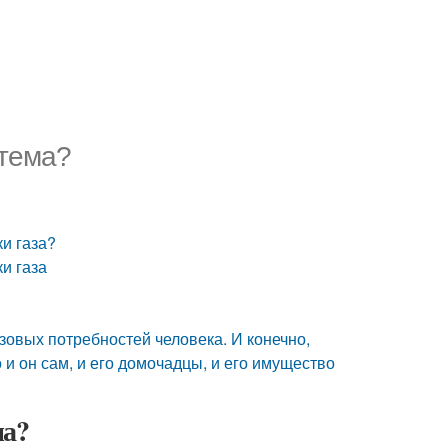
стема?
ки газа?
ки газа
азовых потребностей человека. И конечно,
и он сам, и его домочадцы, и его имущество
ма?