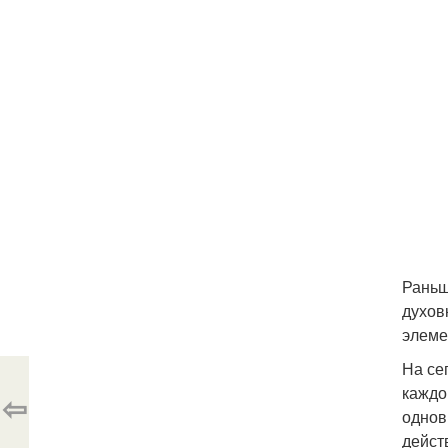
Раньш
духов
элеме
На се
каждо
⇦
однов
дейст