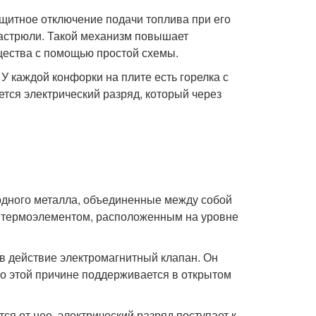
ащитное отключение подачи топлива при его
кастрюли. Такой механизм повышает
щества с помощью простой схемы.
У каждой конфорки на плите есть горелка с
тся электрический разряд, который через
одного металла, объединенные между собой
м термоэлементом, расположенным на уровне
 в действие электромагнитный клапан. Он
по этой причине поддерживается в открытом
ся от нее, электрический разряд поступает к