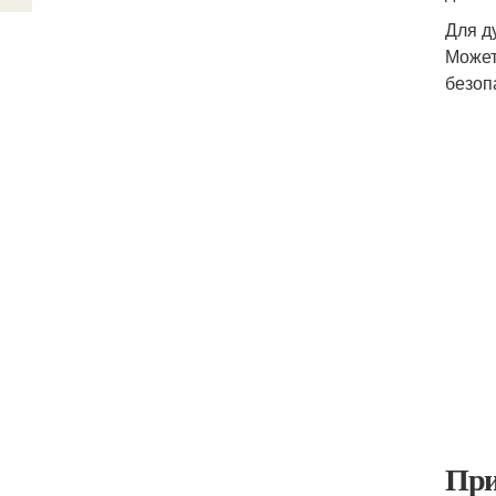
Для д
Может
безоп
При