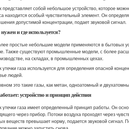
к представляет собой небольшое устройство, которое можн
са находится особый чувствительный элемент. Он определяе
шения допустимой концентрации, подает звуковой сигнал.
 нужен и где используется?
лее простые небольшие модели применяются в бытовых усл
че. Также существуют промышленные модели, с более ра
оизводстве, на складах, в промышленных цехах.
к утечки газа используется для определения опасной концен
вье людей.
овном это такие газы, как метан, одноатомный и двухатомн
аботает: устройство и принцип действия
к утечки газа имеет определенный принцип работы. Он осн
дящего через прибор. Потоки воздуха проходят через чувс
ых веществ превышает норму, подается звуковой сигнал. П
дование можно запустить снова.