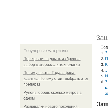
Защ
Сод
Популярные материалы
З
П
Перекрытия в домах из бревна:
К
выбор материала и технологии
З
Преимущества Тадалафила-
И
Ксантис: Почему стоит выбрать этот
З
препарат
к
Рулоны обоев: сколько метров в
з
одном
Защ
Раздевалки нового поколения.