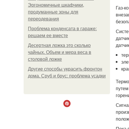
Эргономичные шкафчики,
Газ-к
продуманные зоны для
внеза
переодевания
безоп
Проблема конденсата в гараже:
Систе
решаем ее вместе
датчи
датчи
Десертная ложка это сколько
чайных. Объем и мера веса в
тер
столовой ложке
эле
кра
Другие способы украсить фронтон
дома. Сруб и брус: проблема усадки
Термо
путем
горен
Сигна
произ
полож
Пока 