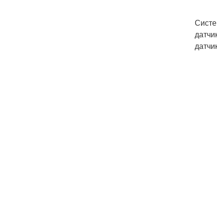
Систе
датчи
датчи