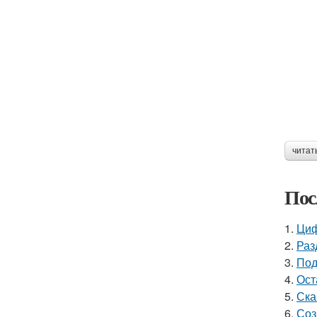
читат
Пос
1.
Циф
2.
Раз
3.
Под
4.
Ост
5.
Ска
6.
Соз