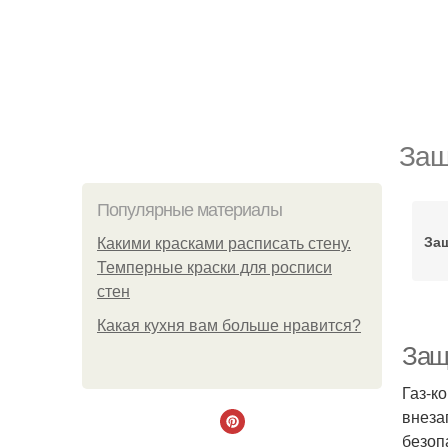
Защ
Популярные материалы
Защ
Какими красками расписать стену.
Темперные краски для росписи
стен
Какая кухня вам больше нравится?
Защи
Газ-к
внеза
безоп