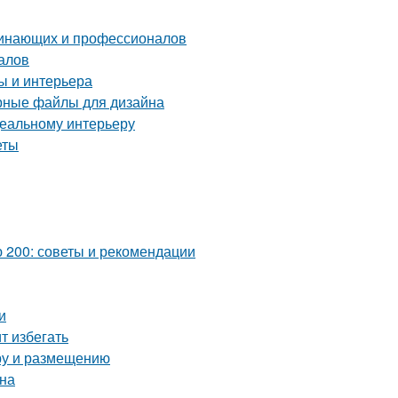
чинающих и профессионалов
алов
ы и интерьера
орные файлы для дизайна
деальному интерьеру
еты
 200: советы и рекомендации
и
т избегать
ору и размещению
йна