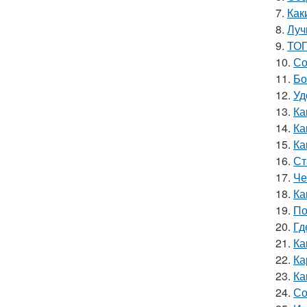
7.
Как
8.
Луч
9.
ТОП
10.
Со
11.
Бо
12.
Уд
13.
Ка
14.
Ка
15.
Ка
16.
Ст
17.
Че
18.
Ка
19.
По
20.
Гд
21.
Ка
22.
Ка
23.
Ка
24.
Со