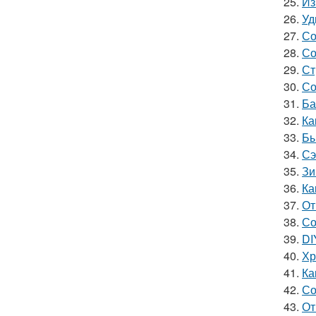
25.
Из
26.
Уд
27.
Со
28.
Со
29.
Ст
30.
Со
31.
Ба
32.
Ка
33.
Бы
34.
Сэ
35.
Зи
36.
Ка
37.
От
38.
Со
39.
DI
40.
Хр
41.
Ка
42.
Со
43.
От