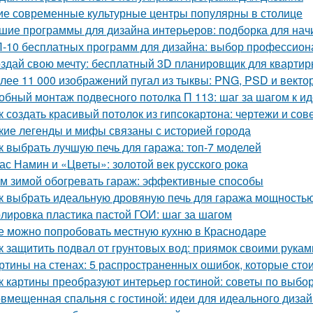
ие современные культурные центры популярны в столице
шие программы для дизайна интерьеров: подборка для на
-10 бесплатных программ для дизайна: выбор профессион
здай свою мечту: бесплатный 3D планировщик для квартир
лее 11 000 изображений пугал из тыквы: PNG, PSD и вект
обный монтаж подвесного потолка П 113: шаг за шагом к и
к создать красивый потолок из гипсокартона: чертежи и сов
кие легенды и мифы связаны с историей города
к выбрать лучшую печь для гаража: топ-7 моделей
ас Намин и «Цветы»: золотой век русского рока
м зимой обогревать гараж: эффективные способы
к выбрать идеальную дровяную печь для гаража мощностью
лировка пластика пастой ГОИ: шаг за шагом
е можно попробовать местную кухню в Краснодаре
к защитить подвал от грунтовых вод: приямок своими рукам
ртины на стенах: 5 распространенных ошибок, которые стои
к картины преобразуют интерьер гостиной: советы по выб
вмещенная спальня с гостиной: идеи для идеального диза