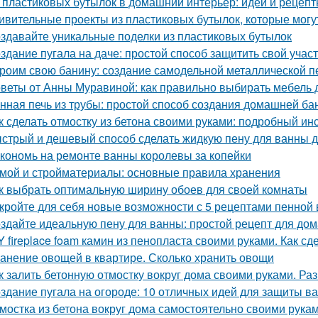
 пластиковых бутылок в домашний интерьер: идеи и рецеп
ивительные проекты из пластиковых бутылок, которые могу
здавайте уникальные поделки из пластиковых бутылок
здание пугала на даче: простой способ защитить свой учас
роим свою банину: создание самодельной металлической п
веты от Анны Муравиной: как правильно выбирать мебель 
нная печь из трубы: простой способ создания домашней ба
к сделать отмостку из бетона своими руками: подробный ин
стрый и дешевый способ сделать жидкую пену для ванны 
кономь на ремонте ванны королевы за копейки
мой и стройматериалы: основные правила хранения
к выбрать оптимальную ширину обоев для своей комнаты
кройте для себя новые возможности с 5 рецептами пенной
здайте идеальную пену для ванны: простой рецепт для до
Y fireplace foam камин из пенопласта своими руками. Как с
анение овощей в квартире. Сколько хранить овощи
к залить бетонную отмостку вокруг дома своими руками. Ра
здание пугала на огороде: 10 отличных идей для защиты в
мостка из бетона вокруг дома самостоятельно своими рука