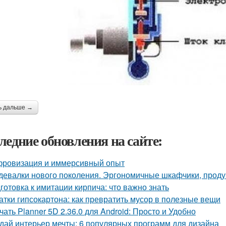
ь дальше →
ледние обновления на сайте:
ровизация и иммерсивный опыт
девалки нового поколения. Эргономичные шкафчики, прод
готовка к имитации кирпича: что важно знать
атки гипсокартона: как превратить мусор в полезные вещи
чать Planner 5D 2.36.0 для Android: Просто и Удобно
дай интерьер мечты: 6 популярных программ для дизайна