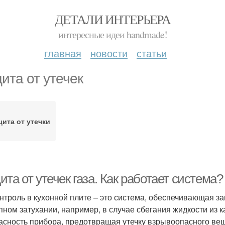
ДЕТАЛИ ИНТЕРЬЕРА
интересные идеи handmade!
главная
новости
статьи
ита от утечек
ита от утечки
та от утечек газа. Как работает система?
онтроль в кухонной плите – это система, обеспечивающая з
пном затухании, например, в случае сбегания жидкости из 
асность прибора, предотвращая утечку взрывоопасного ве