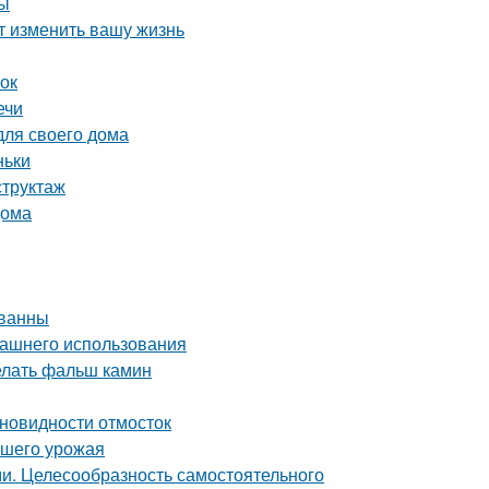
ты
т изменить вашу жизнь
ток
ечи
для своего дома
ньки
структаж
дома
 ванны
машнего использования
делать фальш камин
зновидности отмосток
ашего урожая
ми. Целесообразность самостоятельного