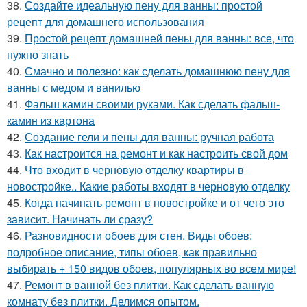
38.
Создайте идеальную пену для ванны: простой
рецепт для домашнего использования
39.
Простой рецепт домашней пены для ванны: все, что
нужно знать
40.
Смачно и полезно: как сделать домашнюю пену для
ванны с медом и ванилью
41.
Фальш камин своими руками. Как сделать фальш-
камин из картона
42.
Создание гели и пены для ванны: ручная работа
43.
Как настроится на ремонт и как настроить свой дом
44.
Что входит в черновую отделку квартиры в
новостройке.. Какие работы входят в черновую отделку
45.
Когда начинать ремонт в новостройке и от чего это
зависит. Начинать ли сразу?
46.
Разновидности обоев для стен. Виды обоев:
подробное описание, типы обоев, как правильно
выбирать + 150 видов обоев, популярных во всем мире!
47.
Ремонт в ванной без плитки. Как сделать ванную
комнату без плитки. Делимся опытом.