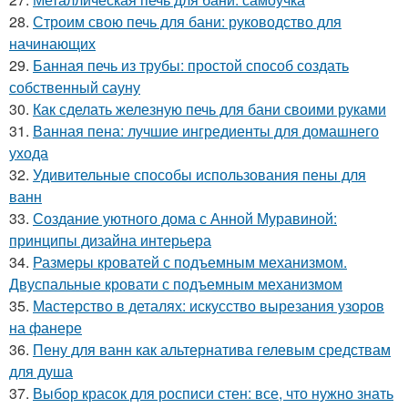
28.
Строим свою печь для бани: руководство для
начинающих
29.
Банная печь из трубы: простой способ создать
собственный сауну
30.
Как сделать железную печь для бани своими руками
31.
Ванная пена: лучшие ингредиенты для домашнего
ухода
32.
Удивительные способы использования пены для
ванн
33.
Создание уютного дома с Анной Муравиной:
принципы дизайна интерьера
34.
Размеры кроватей с подъемным механизмом.
Двуспальные кровати с подъемным механизмом
35.
Мастерство в деталях: искусство вырезания узоров
на фанере
36.
Пену для ванн как альтернатива гелевым средствам
для душа
37.
Выбор красок для росписи стен: все, что нужно знать