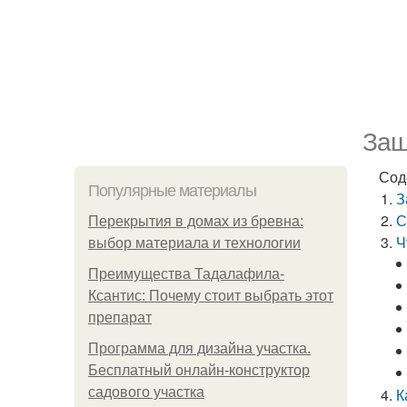
Защ
Сод
Популярные материалы
З
С
Перекрытия в домах из бревна:
Ч
выбор материала и технологии
Преимущества Тадалафила-
Ксантис: Почему стоит выбрать этот
препарат
Программа для дизайна участка.
Бесплатный онлайн-конструктор
садового участка
К