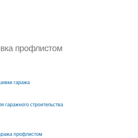
ивка профлистом
бшивки гаража
я гаражного строительства
гаража профлистом