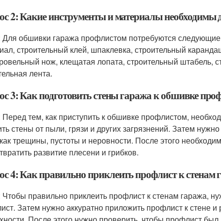
ос 2: Какие инструменты и материалы необходимы
: Для обшивки гаража профлистом потребуются следующие
иал, строительный клей, шпаклевка, строительный карандаш
кровельный нож, клещатая лопата, строительный штабель, с
тельная лента.
ос 3: Как подготовить стены гаража к обшивке про
: Перед тем, как приступить к обшивке профлистом, необхо
ить стены от пыли, грязи и других загрязнений. Затем нужн
 как трещины, пустоты и неровности. После этого необходи
твратить развитие плесени и грибков.
ос 4: Как правильно приклеить профлист к стенам 
: Чтобы правильно приклеить профлист к стенам гаража, ну
ист. Затем нужно аккуратно приложить профлист к стене и
хности. После этого нужно проверить, чтобы профлист был 