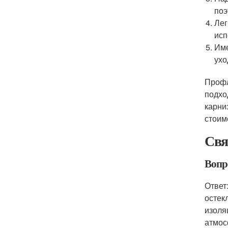
поэ
Лег
исп
Име
ухо
Профл
подхо
карни
стоим
Свя
Вопро
Ответ
остек
изоля
атмос