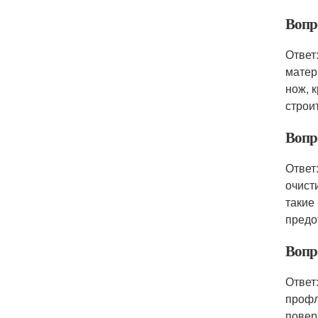
Вопр
Ответ
матер
нож, 
строи
Вопр
Ответ
очист
такие
предо
Вопр
Ответ
профл
повер