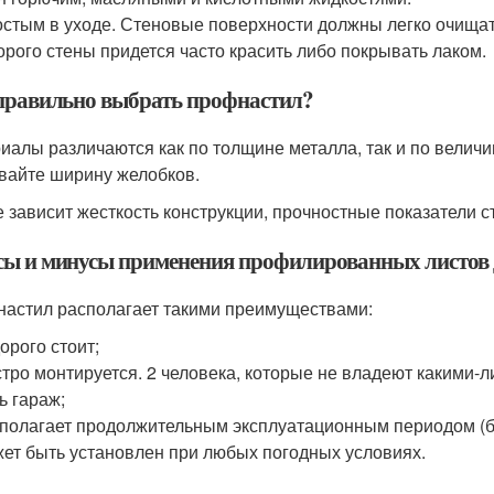
стым в уходе. Стеновые поверхности должны легко очищать
орого стены придется часто красить либо покрывать лаком.
правильно выбрать профнастил?
иалы различаются как по толщине металла, так и по вели
вайте ширину желобков.
е зависит жесткость конструкции, прочностные показатели 
ы и минусы применения профилированных листов д
астил располагает такими преимуществами:
орого стоит;
тро монтируется. 2 человека, которые не владеют какими-л
ь гараж;
полагает продолжительным эксплуатационным периодом (бо
ет быть установлен при любых погодных условиях.