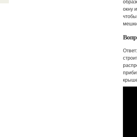
образ
окну 
чтобы
мешки
Вопр
Ответ
строи
распр
приби
крыше