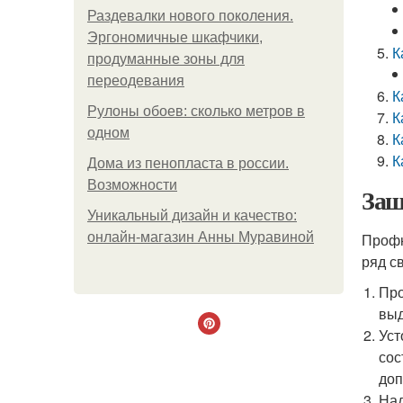
Раздевалки нового поколения.
Эргономичные шкафчики,
К
продуманные зоны для
переодевания
К
Рулоны обоев: сколько метров в
К
одном
К
К
Дома из пенопласта в россии.
Возможности
Защ
Уникальный дизайн и качество:
онлайн-магазин Анны Муравиной
Профн
ряд с
Про
выд
Уст
сос
доп
Над