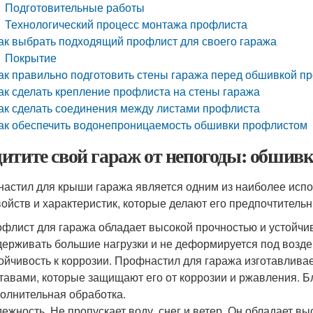
Подготовительные работы
Технологический процесс монтажа профлиста
ак выбрать подходящий профлист для своего гаража
Покрытие
ак правильно подготовить стены гаража перед обшивкой п
ак сделать крепление профлиста на стены гаража
ак сделать соединения между листами профлиста
ак обеспечить водонепроницаемость обшивки профлистом
итите свой гараж от непогоды: обшив
астил для крыши гаража является одним из наиболее испо
войств и характеристик, которые делают его предпочтитель
флист для гаража обладает высокой прочностью и устойчи
ерживать большие нагрузки и не деформируется под возд
ойчивость к коррозии. Профнастил для гаража изготавлива
тавами, которые защищают его от коррозии и ржавления. Б
олнительная обработка.
ежность. Не пропускает воду, снег и ветер. Он обладает 