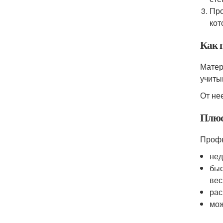
Про
кот
Как 
Матер
учиты
От не
Плюс
Профн
нед
быс
вес
рас
мож