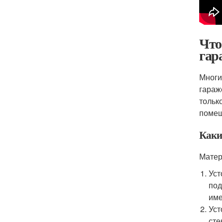
Что
гар
Многи
гараж
тольк
помещ
Каки
Матер
Уст
под
име
Уст
сте