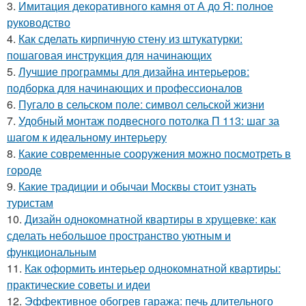
3.
Имитация декоративного камня от А до Я: полное
руководство
4.
Как сделать кирпичную стену из штукатурки:
пошаговая инструкция для начинающих
5.
Лучшие программы для дизайна интерьеров:
подборка для начинающих и профессионалов
6.
Пугало в сельском поле: символ сельской жизни
7.
Удобный монтаж подвесного потолка П 113: шаг за
шагом к идеальному интерьеру
8.
Какие современные сооружения можно посмотреть в
городе
9.
Какие традиции и обычаи Москвы стоит узнать
туристам
10.
Дизайн однокомнатной квартиры в хрущевке: как
сделать небольшое пространство уютным и
функциональным
11.
Как оформить интерьер однокомнатной квартиры:
практические советы и идеи
12.
Эффективное обогрев гаража: печь длительного