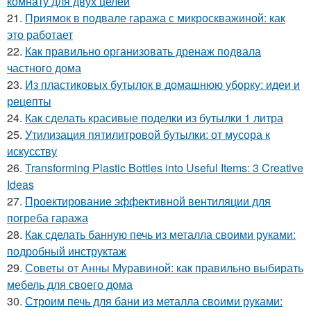
комнату для двух целей
21.
Приямок в подвале гаража с микроскважиной: как
это работает
22.
Как правильно организовать дренаж подвала
частного дома
23.
Из пластиковых бутылок в домашнюю уборку: идеи и
рецепты
24.
Как сделать красивые поделки из бутылки 1 литра
25.
Утилизация пятилитровой бутылки: от мусора к
искусству
26.
Transforming Plastic Bottles into Useful Items: 3 Creative
Ideas
27.
Проектирование эффективной вентиляции для
погреба гаража
28.
Как сделать банную печь из металла своими руками:
подробный инструктаж
29.
Советы от Анны Муравиной: как правильно выбирать
мебель для своего дома
30.
Строим печь для бани из металла своими руками: