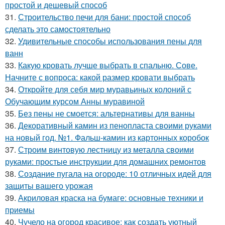
простой и дешевый способ
31.
Строительство печи для бани: простой способ
сделать это самостоятельно
32.
Удивительные способы использования пены для
ванн
33.
Какую кровать лучше выбрать в спальню. Сове.
Начните с вопроса: какой размер кровати выбрать
34.
Откройте для себя мир муравьиных колоний с
Обучающим курсом Анны муравиной
35.
Без пены не смоется: альтернативы для ванны
36.
Декоративный камин из пенопласта своими руками
на новый год. №1. Фальш-камин из картонных коробок
37.
Строим винтовую лестницу из металла своими
руками: простые инструкции для домашних ремонтов
38.
Создание пугала на огороде: 10 отличных идей для
защиты вашего урожая
39.
Акриловая краска на бумаге: основные техники и
приемы
40.
Чучело на огород красивое: как создать уютный