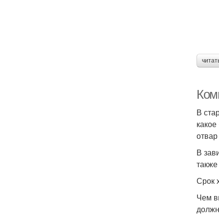
читат
Ком
В ста
какое
отвар
В зав
также 
Срок 
Чем в
должн