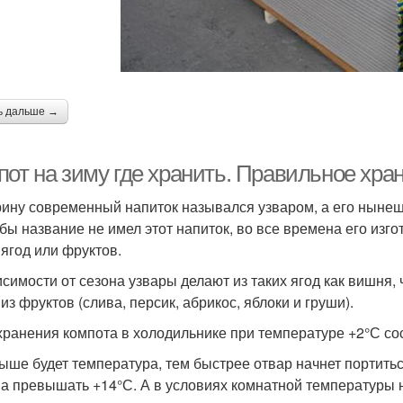
ь дальше →
пот на зиму где хранить. Правильное хра
рину современный напиток назывался узваром, а его нынеш
 бы название не имел этот напиток, во все времена его изг
 ягод или фруктов.
исимости от сезона узвары делают из таких ягод как вишня,
из фруктов (слива, персик, абрикос, яблоки и груши).
хранения компота в холодильнике при температуре +2°С сос
ыше будет температура, тем быстрее отвар начнет портить
а превышать +14°С. А в условиях комнатной температуры на