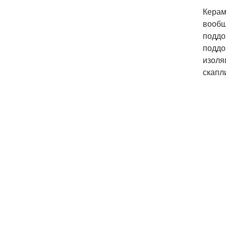
Керам
вообщ
поддо
поддо
изоля
скапл