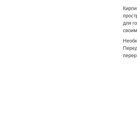
Кирпи
прост
для г
своим
Необх
Перед
перер