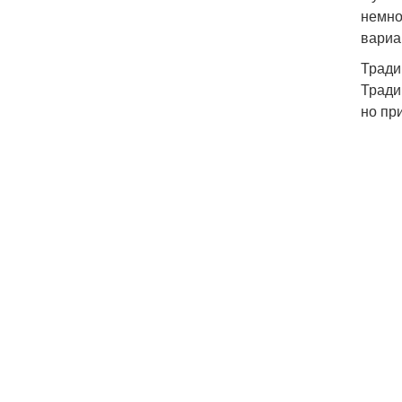
немно
вариа
Тради
Тради
но пр