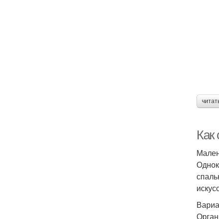
читат
Как
Мален
Однок
спаль
искус
Вариа
Орган