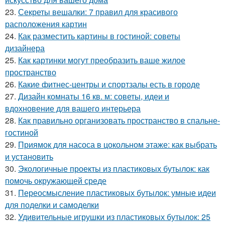
23.
Секреты вешалки: 7 правил для красивого
расположения картин
24.
Как разместить картины в гостиной: советы
дизайнера
25.
Как картинки могут преобразить ваше жилое
пространство
26.
Какие фитнес-центры и спортзалы есть в городе
27.
Дизайн комнаты 16 кв. м: советы, идеи и
вдохновение для вашего интерьера
28.
Как правильно организовать пространство в спальне-
гостиной
29.
Приямок для насоса в цокольном этаже: как выбрать
и установить
30.
Экологичные проекты из пластиковых бутылок: как
помочь окружающей среде
31.
Переосмысление пластиковых бутылок: умные идеи
для поделки и самоделки
32.
Удивительные игрушки из пластиковых бутылок: 25