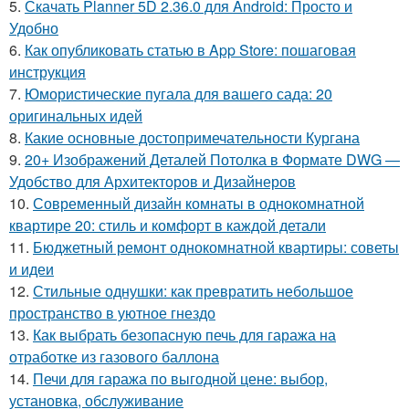
5.
Скачать Planner 5D 2.36.0 для Android: Просто и
Удобно
6.
Как опубликовать статью в App Store: пошаговая
инструкция
7.
Юмористические пугала для вашего сада: 20
оригинальных идей
8.
Какие основные достопримечательности Кургана
9.
20+ Изображений Деталей Потолка в Формате DWG —
Удобство для Архитекторов и Дизайнеров
10.
Современный дизайн комнаты в однокомнатной
квартире 20: стиль и комфорт в каждой детали
11.
Бюджетный ремонт однокомнатной квартиры: советы
и идеи
12.
Стильные однушки: как превратить небольшое
пространство в уютное гнездо
13.
Как выбрать безопасную печь для гаража на
отработке из газового баллона
14.
Печи для гаража по выгодной цене: выбор,
установка, обслуживание