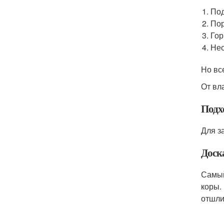
Под
Пор
Гор
Нео
Но вс
От вл
Подх
Для з
Доска
Самый
коры.
отшли