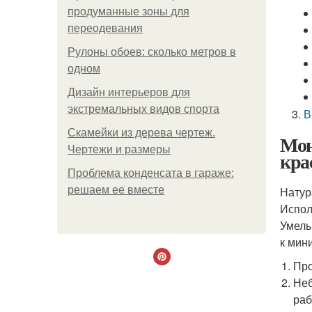
продуманные зоны для
переодевания
Рулоны обоев: сколько метров в
одном
Дизайн интерьеров для
экстремальных видов спорта
В
Скамейки из дерева чертеж.
Мон
Чертежи и размеры
кра
Проблема конденсата в гараже:
решаем ее вместе
Натур
Испол
Умель
к мин
Про
Неб
раб