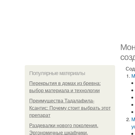
Мон
соз
Сод
Популярные материалы
М
Перекрытия в домах из бревна:
выбор материала и технологии
Преимущества Тадалафила-
Ксантис: Почему стоит выбрать этот
препарат
М
Раздевалки нового поколения.
у
Эргономичные шкафчики,