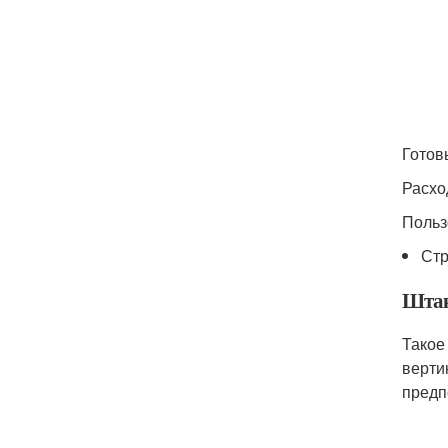
Готов
Расхо
Польз
Стр
Штак
Такое
верти
предп