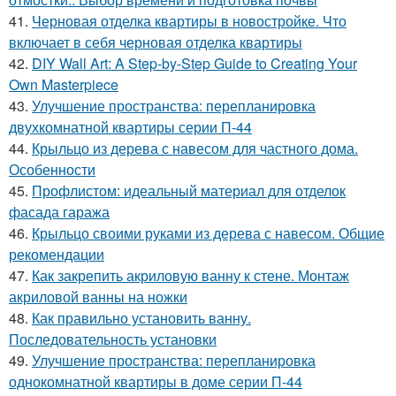
41.
Черновая отделка квартиры в новостройке. Что
включает в себя черновая отделка квартиры
42.
DIY Wall Art: A Step-by-Step Guide to Creating Your
Own Masterpiece
43.
Улучшение пространства: перепланировка
двухкомнатной квартиры серии П-44
44.
Крыльцо из дерева с навесом для частного дома.
Особенности
45.
Профлистом: идеальный материал для отделок
фасада гаража
46.
Крыльцо своими руками из дерева с навесом. Общие
рекомендации
47.
Как закрепить акриловую ванну к стене. Монтаж
акриловой ванны на ножки
48.
Как правильно установить ванну.
Последовательность установки
49.
Улучшение пространства: перепланировка
однокомнатной квартиры в доме серии П-44