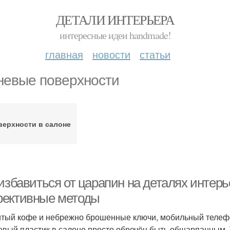
ДЕТАЛИ ИНТЕРЬЕРА
интересные идеи handmade!
главная
новости
статьи
невые поверхности
верхности в салоне
избавиться от царапин на деталях интерь
ективные методы
тый кофе и небрежно брошенные ключи, мобильный телефон
евый пластик в салоне просто обречён быть обшарпанным