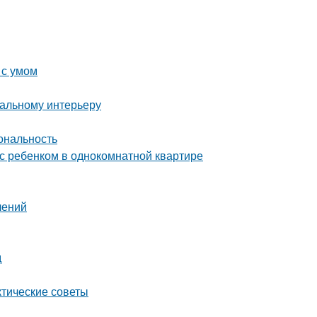
 с умом
еальному интерьеру
ональность
с ребенком в однокомнатной квартире
лений
д
ктические советы