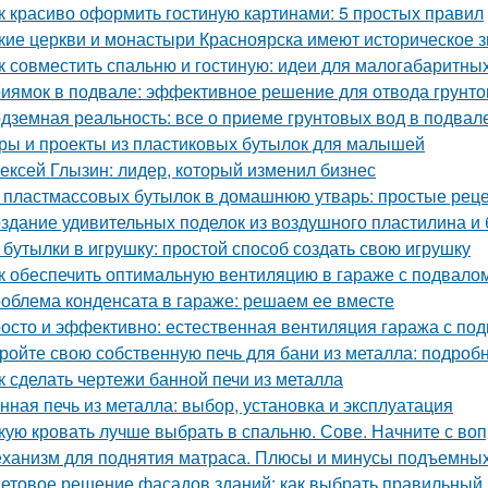
к красиво оформить гостиную картинами: 5 простых правил
кие церкви и монастыри Красноярска имеют историческое 
к совместить спальню и гостиную: идеи для малогабаритны
иямок в подвале: эффективное решение для отвода грунто
дземная реальность: все о приеме грунтовых вод в подвал
ры и проекты из пластиковых бутылок для малышей
ексей Глызин: лидер, который изменил бизнес
 пластмассовых бутылок в домашнюю утварь: простые рец
здание удивительных поделок из воздушного пластилина и
 бутылки в игрушку: простой способ создать свою игрушку
к обеспечить оптимальную вентиляцию в гараже с подвало
облема конденсата в гараже: решаем ее вместе
осто и эффективно: естественная вентиляция гаража с по
ройте свою собственную печь для бани из металла: подроб
к сделать чертежи банной печи из металла
нная печь из металла: выбор, установка и эксплуатация
кую кровать лучше выбрать в спальню. Сове. Начните с воп
ханизм для поднятия матраса. Плюсы и минусы подъемны
етовое решение фасадов зданий: как выбрать правильный 