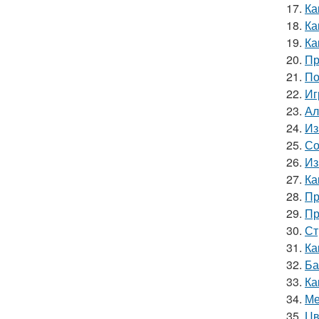
17.
Ка
18.
Ка
19.
Ка
20.
Пр
21.
По
22.
Иг
23.
Ал
24.
Из
25.
Со
26.
Из
27.
Ка
28.
Пр
29.
Пр
30.
Ст
31.
Ка
32.
Ба
33.
Ка
34.
Ме
35.
Цв