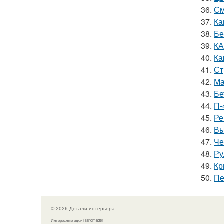
36.
См
37.
Ка
38.
Бе
39.
КА
40.
Ка
41.
Ст
42.
Ма
43.
Бе
44.
П-
45.
Ре
46.
Вы
47.
Че
48.
Ру
49.
Кр
50.
Пе
© 2026 Детали интерьера
Интересные идеи Handmade!