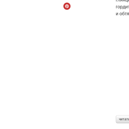
горди
и обт
читат