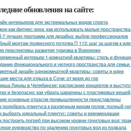
ледние обновления на сайте:
айн интерьеров для экстремальных видов спорта
кон как фитнес-зона: как использовать малые пространства
-7 лучших программ для дизайна: выбор профессионалов
бный монтаж подвесного потолка П 113: шаг за шагом к ид
ие перспективы развития туризма в Воронеже
ременный интерьер 1-комнатной квартиры: стиль и функци
дание функционального и уютного пространства для семьи 
жетный дизайн однокомнатной квартиры: советы и идеи
шие места для отдыха в Сочи: от моря до гор
иша Линды в Челябинске: расписание концертов и выступ
гко и безопасно: как убрать царапины с пластиковых вещей
кие основные отрасли промышленности представлены
к подобрать плинтуса к различным видам полов: полный ги
к выбрать идеальный плинтус: советы и рекомендации
к построить погреб при высоком уровне грунтовых вод: пра
лное руководство по удалению грунтовых вод из подвала