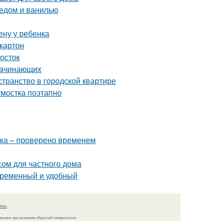
медом и ванилью
ену у ребенка
картон
мосток
 начинающих
странство в городской квартире
тмостка поэтапно
тка – проверено временем
сом для частного дома
овременный и удобный
язь
решено при указании обратной гиперссылки.