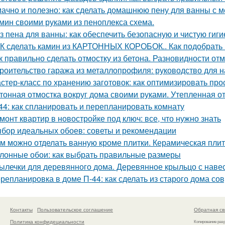
ачно и полезно: как сделать домашнюю пену для ванны с 
мин своими руками из пеноплекса схема.
з пена для ванны: как обеспечить безопасную и чистую гиги
К сделать камин из КАРТОННЫХ КОРОБОК.. Как подобрать 
к правильно сделать отмостку из бетона. Разновидности от
роительство гаража из металлопрофиля: руководство для
стер-класс по хранению заготовок: как оптимизировать про
тонная отмостка вокруг дома своими руками. Утепленная о
44: как спланировать и перепланировать комнату
монт квартир в новостройке под ключ: все, что нужно знать
бор идеальных обоев: советы и рекомендации
м можно отделать ванную кроме плитки. Керамическая пли
лонные обои: как выбрать правильные размеры
ылечки для деревянного дома. Деревянное крыльцо с наве
репланировка в доме П-44: как сделать из старого дома с
Контакты
Пользовательское соглашение
Обратная св
Политика конфидециальности
Копирование раз