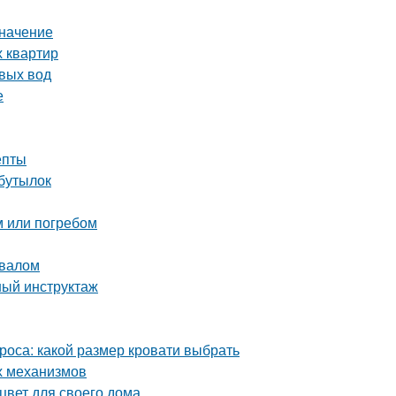
значение
х квартир
вых вод
е
епты
 бутылок
м или погребом
двалом
ный инструктаж
роса: какой размер кровати выбрать
х механизмов
цвет для своего дома