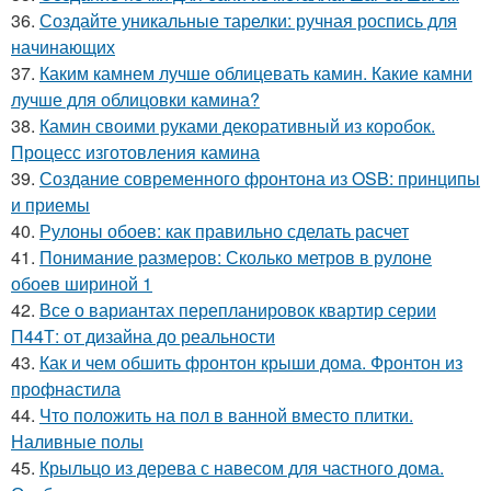
36.
Создайте уникальные тарелки: ручная роспись для
начинающих
37.
Каким камнем лучше облицевать камин. Какие камни
лучше для облицовки камина?
38.
Камин своими руками декоративный из коробок.
Процесс изготовления камина
39.
Создание современного фронтона из OSB: принципы
и приемы
40.
Рулоны обоев: как правильно сделать расчет
41.
Понимание размеров: Сколько метров в рулоне
обоев шириной 1
42.
Все о вариантах перепланировок квартир серии
П44Т: от дизайна до реальности
43.
Как и чем обшить фронтон крыши дома. Фронтон из
профнастила
44.
Что положить на пол в ванной вместо плитки.
Наливные полы
45.
Крыльцо из дерева с навесом для частного дома.