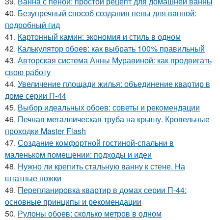
39.
Ванна с пеной: простой рецепт для домашней ванны
40.
Безупречный способ создания пены для ванной:
подробный гид
41.
Картонный камин: экономия и стиль в одном
42.
Калькулятор обоев: как выбрать 100% правильный
43.
Авторская система Анны Муравиной: как продвигать
свою работу
44.
Увеличение площади жилья: объединение квартир в
доме серии П-44
45.
Выбор идеальных обоев: советы и рекомендации
46.
Печная металлическая труба на крышу. Кровельные
проходки Master Flash
47.
Создание комфортной гостиной-спальни в
маленьком помещении: подходы и идеи
48.
Нужно ли крепить стальную ванну к стене. На
штатные ножки
49.
Перепланировка квартир в домах серии П-44:
основные принципы и рекомендации
50.
Рулоны обоев: сколько метров в одном