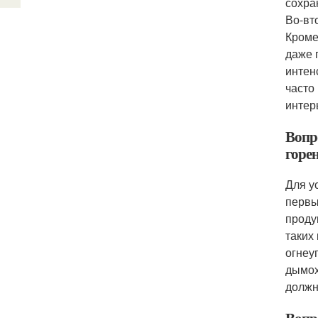
сохра
Во-вт
Кроме
даже 
интен
часто
интер
Вопр
горе
Для у
первы
проду
таких
огнеу
дымох
должн