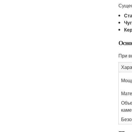
Сущес
Ст
Чу
Ке
Осно
При в
Хара
Мощ
Мате
Объе
кам
Безо