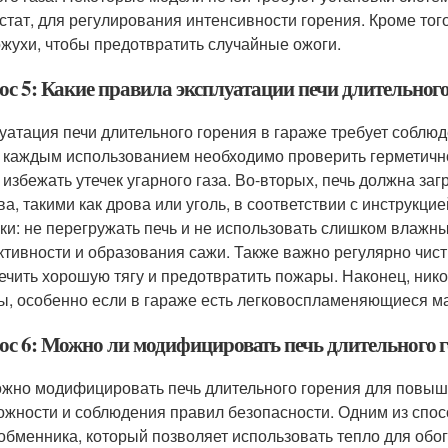
стат, для регулирования интенсивности горения. Кроме тог
ожухи, чтобы предотвратить случайные ожоги.
ос 5: Какие правила эксплуатации печи длительного
уатация печи длительного горения в гараже требует соблю
 каждым использованием необходимо проверить герметичн
 избежать утечек угарного газа. Во-вторых, печь должна з
ва, такими как дрова или уголь, в соответствии с инструкци
зки: не перегружать печь и не использовать слишком влажн
тивности и образования сажи. Также важно регулярно чисти
ечить хорошую тягу и предотвратить пожары. Наконец, нико
ы, особенно если в гараже есть легковоспламеняющиеся м
ос 6: Можно ли модифицировать печь длительного 
ожно модифицировать печь длительного горения для повыше
ожности и соблюдения правил безопасности. Одним из спос
обменника, который позволяет использовать тепло для обо