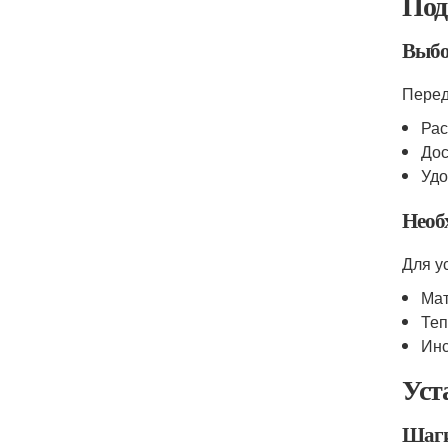
Под
Выбо
Перед
Рас
Дос
Удо
Необ
Для у
Мат
Теп
Инс
Уст
Шаги