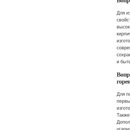
Вопр
Для и
свойс
высок
кирпи
изгот
совре
сохра
и быт
Вопр
горе
Для п
первы
изгот
Также
Допол
угарн