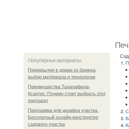
Печ
Сод
Популярные материалы
П
Перекрытия в домах из бревна:
выбор материала и технологии
Преимущества Тадалафила-
Ксантис: Почему стоит выбрать этот
препарат
Программа для дизайна участка.
С
Бесплатный онлайн-конструктор
К
садового участка
К