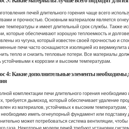
ос 3: Какие материалы лучше всего подходят для из
зготовления печей длительного горения чаще всего испол
твами и прочностью. Основным материалом является огнеу
ие температуры и имеет длительный срок службы. Также и
чи, которые обеспечивают хорошую теплоемкость и долгове
овлены из чугуна, который известен своей прочностью и спо
менные печи часто оснащаются изоляцией из вермикулита и
нить тепло и снизить тепловые потери. Все материалы дол
ь устойчивыми к коррозии и высоким температурам.
ос 4: Какие дополнительные элементы необходимы 
ния
олной комплектации печи длительного горения необходимо 
х, требуется дымоход, который обеспечивает удаление про
овлен из материалов, устойчивых к высоким температурам, 
 необходимо иметь огнеупорный фундамент или подставку д
нительно может потребоваться система вентиляции, чтобы 
ого газа. Некоторые модели печей требуют установки систем