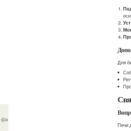
По
осн
Уст
Мо
Пр
Допо
Для б
Соб
Рег
Про
Свя
Вопр
⇦
Печи 