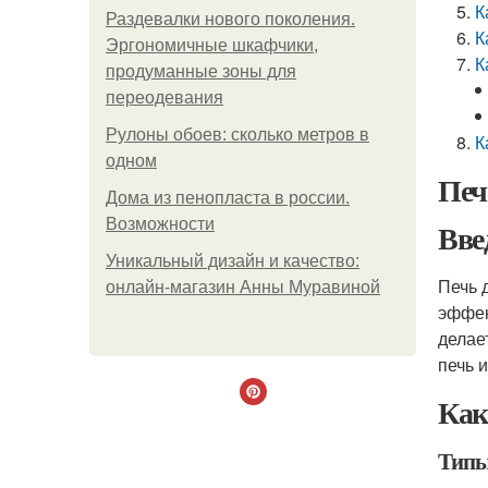
К
Раздевалки нового поколения.
К
Эргономичные шкафчики,
К
продуманные зоны для
переодевания
Рулоны обоев: сколько метров в
К
одном
Печ
Дома из пенопласта в россии.
Возможности
Вве
Уникальный дизайн и качество:
Печь 
онлайн-магазин Анны Муравиной
эффек
делае
печь 
Как
Типы