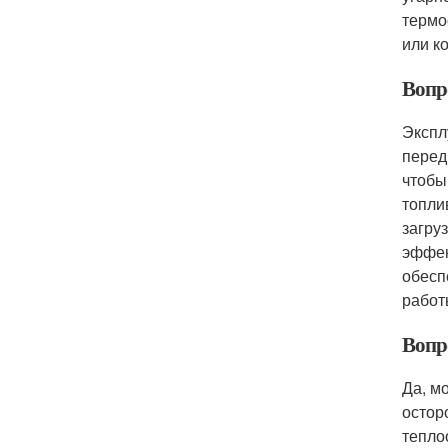
термо
или к
Вопр
Экспл
перед
чтобы
топли
загру
эффек
обесп
работ
Вопр
Да, м
остор
тепло