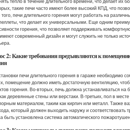
нять тепло в течение длительного времени, что делает их 
орых, такие печи часто имеют более высокий КПД, что позв
 того, печи длительного горения могут работать на различны
пеллеты, что делает их универсальными. Еще одним преим
сивности горения, что позволяет поддерживать комфортную 
 имеют современный дизайн и могут служить не только ист
ьера.
ос 2: Какие требования предъявляются к помещению
ния
становки печи длительного горения в гараже необходимо с
х, помещение должно иметь достаточную вентиляцию, чтоб
ктов горения. Во-вторых, печь должна устанавливаться на 
 как деревянные стены или верстаки. В-третьих, пол в мес
порным материалом, таким как кирпич или металл. Также в
ода, который должен выходить наружу и соответствовать т
а быть установлена система автоматического пожаротушен