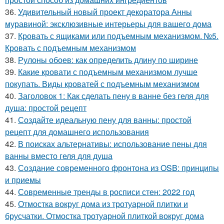
36.
Удивительный новый проект декоратора Анны
муравиной: эксклюзивные интерьеры для вашего дома
37.
Кровать с ящиками или подъемным механизмом. №5.
Кровать с подъемным механизмом
38.
Рулоны обоев: как определить длину по ширине
39.
Какие кровати с подъемным механизмом лучше
покупать. Виды кроватей с подъемным механизмом
40.
Заголовок 1: Как сделать пену в ванне без геля для
душа: простой рецепт
41.
Создайте идеальную пену для ванны: простой
рецепт для домашнего использования
42.
В поисках альтернативы: использование пены для
ванны вместо геля для душа
43.
Создание современного фронтона из OSB: принципы
и приемы
44.
Современные тренды в росписи стен: 2022 год
45.
Отмостка вокруг дома из тротуарной плитки и
брусчатки. Отмостка тротуарной плиткой вокруг дома