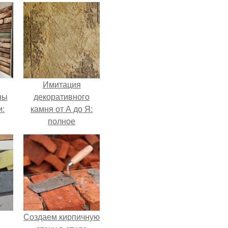
Имитация
ны
декоративного
и:
камня от А до Я:
полное
руководство
Создаем кирпичную