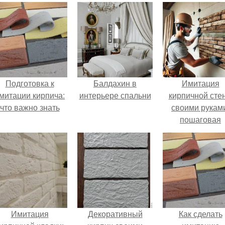
Подготовка к
Балдахин в
Имитация
митации кирпича:
интерьере спальни
кирпичной сте
что важно знать
своими рукам
пошаговая
инструкция
Имитация
Декоративный
Как сделать